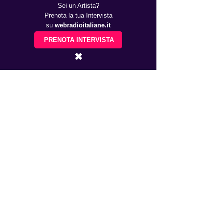
Sei un Artista?
Prenota la tua Intervista
su
webradioitaliane.it
PRENOTA INTERVISTA
✖