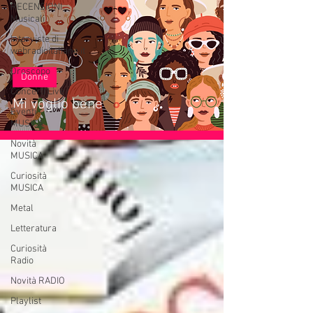
RECENSIONI
Musicali
Interviste di
webradioitaliane.it
Oroscopo
Donne
Concerti Live
Mi voglio bene
Eventi
MUSICA
Novità
MUSICA
Curiosità
MUSICA
Metal
Letteratura
Curiosità
Radio
Novità RADIO
Playlist