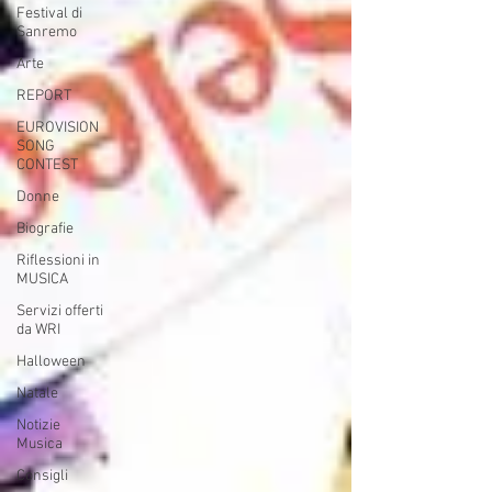
Festival di
Sanremo
Arte
REPORT
EUROVISION
SONG
CONTEST
Donne
Biografie
Riflessioni in
MUSICA
Servizi offerti
da WRI
Halloween
Natale
Notizie
Musica
Consigli