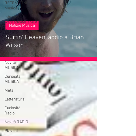
RECENSIONI
Musicali
Interviste di
webradioitaliane.it
Notizie Musica
Oroscopo
Surfin' Heaven, addio a Brian
Concerti Live
Wilson
Eventi
MUSICA
Novità
MUSICA
Curiosità
MUSICA
Metal
Letteratura
Curiosità
Radio
Novità RADIO
Playlist