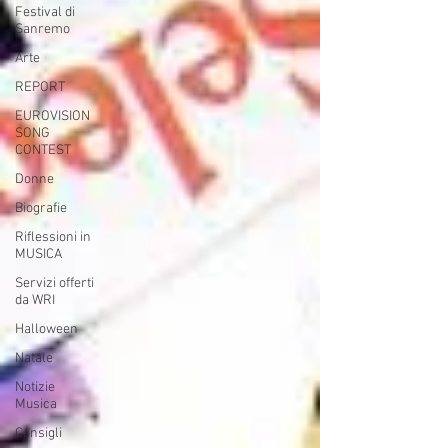
Festival di
Sanremo
Arte
REPORT
EUROVISION
SONG
CONTEST
Donne
Biografie
Riflessioni in
MUSICA
Servizi offerti
da WRI
Halloween
Natale
Notizie
Musica
Consigli