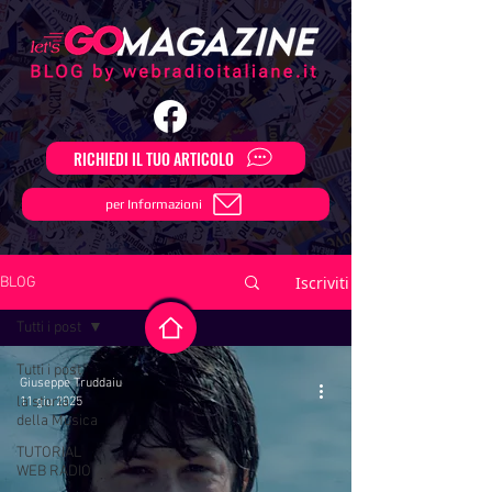
RICHIEDI IL TUO ARTICOLO
per Informazioni
Iscriviti
BLOG
Tutti i post
Tutti i post
Giuseppe Truddaiu
la storia
11 giu 2025
della Musica
TUTORIAL
WEB RADIO