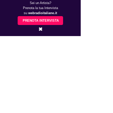
Sei un Artista?
Prenota la tua Intervista
su
webradioitaliane.it
PRENOTA INTERVISTA
✖