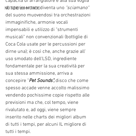
capacità di arrangiatore e alla sua voglia 
di sperimentare diventa uno 
"sciamano" 
NOTIZIE dal MONDO
del suono muovendosi tra orchestrazioni 
immaginifiche, armonie vocali 
impensabili e utilizzo di "strumenti 
musicali" non convenzionali (bottiglie di 
Coca Cola usate per le percussioni per 
dirne una); è così che, anche grazie all' 
uso smodato dell'LSD, ingrediente 
fondamentale per la sua creatività per 
sua stessa ammissione, arriva a 
concepire "
Pet Sounds", 
disco che come 
spesso accade venne accolto malissimo  
vendendo pochissime copie rispetto alle 
previsioni ma che, col tempo, viene 
rivalutato e, ad oggi, viene sempre 
inserito nelle charts dei migliori album 
di tutti i tempi, per alcuni IL migliore di 
tutti i tempi.