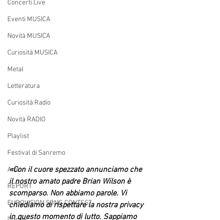
Concerti Live
Eventi MUSICA
Novità MUSICA
Curiosità MUSICA
Metal
Letteratura
Curiosità Radio
Novità RADIO
Playlist
Festival di Sanremo
«Con il cuore spezzato annunciamo che 
Arte
il nostro amato padre Brian Wilson è 
REPORT
scomparso. Non abbiamo parole. Vi 
EUROVISION SONG CONTEST
chiediamo di rispettare la nostra privacy 
in questo momento di lutto. Sappiamo 
Donne