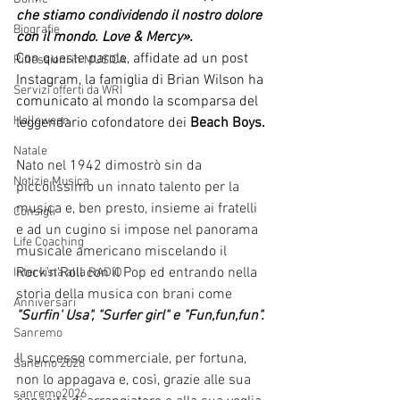
che stiamo condividendo il nostro dolore 
Biografie
con il mondo. Love & Mercy».
Con queste parole, affidate ad un post 
Riflessioni in MUSICA
Instagram, la famiglia di Brian Wilson ha 
Servizi offerti da WRI
comunicato al mondo la scomparsa del 
Halloween
leggendario cofondatore dei 
Beach Boys.
Natale
Nato nel 1942 dimostrò sin da 
Notizie Musica
piccolissimo un innato talento per la 
musica e, ben presto, insieme ai fratelli 
Consigli
e ad un cugino si impose nel panorama 
Life Coaching
musicale americano miscelando il 
Rock'n'Roll con il Pop ed entrando nella 
Intervista alla RADIO
storia della musica con brani come 
Anniversari
"Surfin' Usa", "Surfer girl" e "Fun,fun,fun".
Sanremo
Il successo commerciale, per fortuna, 
Sanemo 2026
non lo appagava e, così, grazie alle sua 
sanremo2026