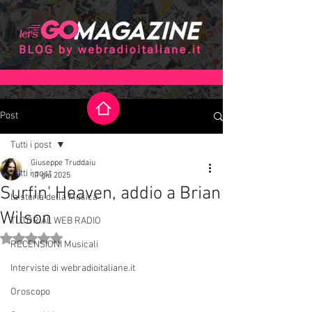
Post
Tutti i post
Giuseppe Truddaiu
Tutti i post
11 giu 2025
Surfin' Heaven, addio a Brian
la storia della Musica
Wilson
TUTORIAL WEB RADIO
Valutazione NaN stelle su 5.
RECENSIONI Musicali
Interviste di webradioitaliane.it
Oroscopo