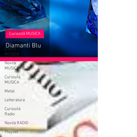
RECENSIONI
Musicali
Interviste di
webradioitaliane.it
Oroscopo
Curiosità MUSICA
Concerti Live
Diamanti Blu
Eventi
MUSICA
Novità
MUSICA
Curiosità
MUSICA
Metal
Letteratura
Curiosità
Radio
Novità RADIO
Playlist