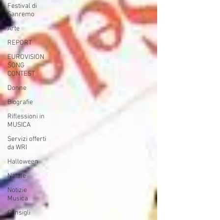
Festival di
Sanremo
Arte
REPORT
EUROVISION
SONG
CONTEST
Donne
Biografie
Riflessioni in
MUSICA
Servizi offerti
da WRI
Halloween
Natale
Notizie
Musica
Consigli