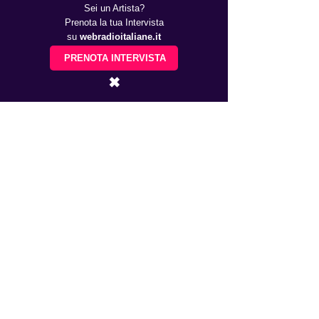
Sei un Artista?
Prenota la tua Intervista
su
webradioitaliane.it
PRENOTA INTERVISTA
✖