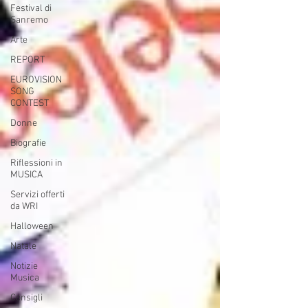
Festival di
Sanremo
Arte
REPORT
EUROVISION
SONG
CONTEST
Donne
Biografie
Riflessioni in
MUSICA
Servizi offerti
da WRI
Halloween
Natale
Notizie
Musica
Consigli