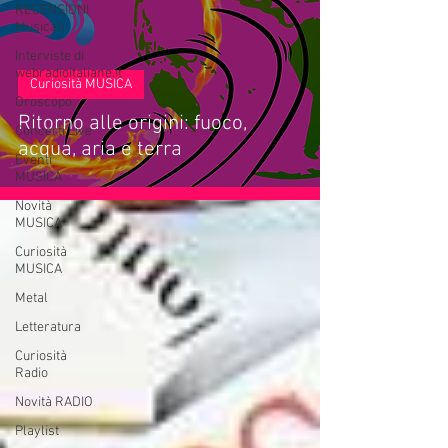
RECENSIONI
Musicali
Interviste di
webradioitaliane.it
Curiosità MUSICA
Oroscopo
Ritorno alle origini: fuoco,
Concerti Live
acqua, aria e terra
Eventi
MUSICA
Novità
MUSICA
Curiosità
MUSICA
Metal
Letteratura
Curiosità
Radio
Novità RADIO
Playlist