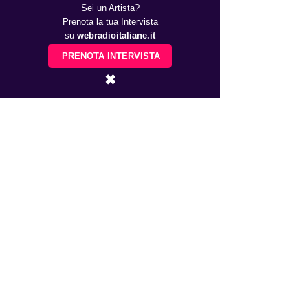
Sei un Artista?
Prenota la tua Intervista
su
webradioitaliane.it
PRENOTA INTERVISTA
✖