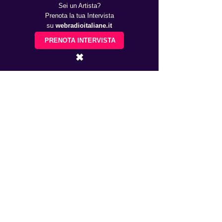
Sei un Artista?
Prenota la tua Intervista
su
webradioitaliane.it
PRENOTA INTERVISTA
✖