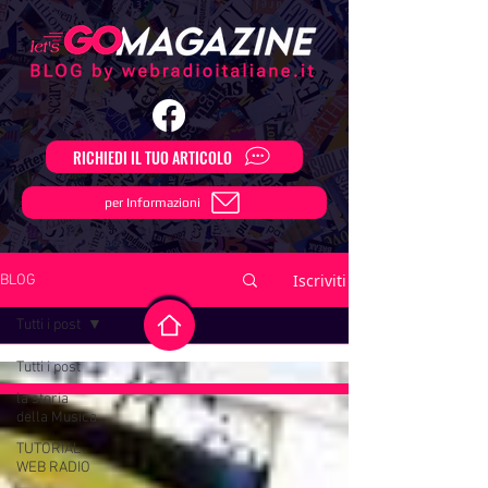
RICHIEDI IL TUO ARTICOLO
per Informazioni
Iscriviti
BLOG
Tutti i post
Tutti i post
la storia
della Musica
TUTORIAL
WEB RADIO