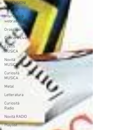
RECENSIONI
Musicali
Interviste di
webradioitaliane.it
Oroscopo
Concerti Live
Eventi
MUSICA
Novità
MUSICA
Curiosità
MUSICA
Metal
Letteratura
Curiosità
Radio
Novità RADIO
Playlist