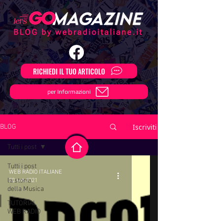
RICHIEDI IL TUO ARTICOLO
per Informazioni
Iscriviti
BLOG
Tutti i post
Tutti i post
WEB RADIO ITALIANE
la storia
20 set 2021
della Musica
TUTORIAL
WEB RADIO