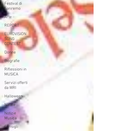
Festival di
Sanremo
Arte
REPORT
EUROVISION
SONG
CONTEST
Donne
Biografie
Riflessioni in
MUSICA
Servizi offerti
da WRI
Halloween
Natale
Notizie
Musica
Consigli