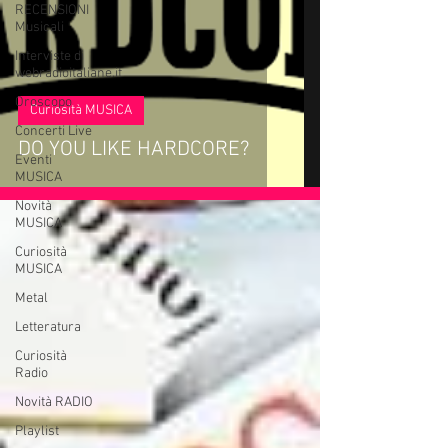
RECENSIONI
Musicali
Interviste di
webradioitaliane.it
Oroscopo
Curiosità MUSICA
Concerti Live
DO YOU LIKE HARDCORE?
Eventi
MUSICA
Novità
MUSICA
Curiosità
MUSICA
Metal
Letteratura
Curiosità
Radio
Novità RADIO
Playlist