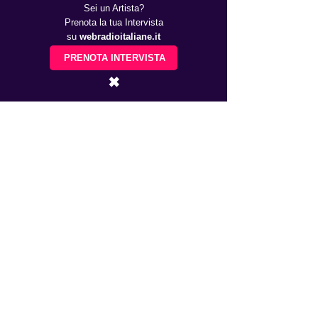
Sei un Artista?
Prenota la tua Intervista
su
webradioitaliane.it
PRENOTA INTERVISTA
✖