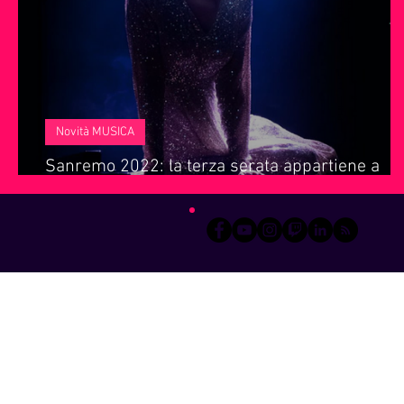
Servizi offerti da WRI
Halloween
Natale
Notiz
Novità MUSICA
Sanremo 2022: la terza serata appartiene a
Drusilla Foer!