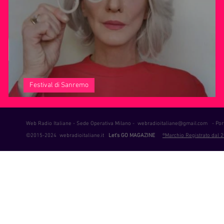
ie Musica
Consigli
Life Coaching
Intervista alla RAD
Festival di Sanremo
Drusilla Foer, una “Diva” alla ribalta
Web Radio Italiane - Sede Operativa Milano -
webradioitaliane@gmail.com
- Port
©2015-2024 webradioitaliane.it
Let's GO MAGAZINE
®Marchio Registrato dal 