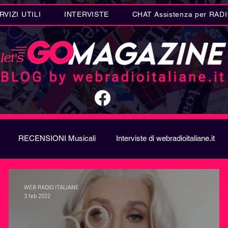
RVIZI UTILI
INTERVISTE
CHAT Assistenza per RAD
RECENSIONI Musicali
Interviste di webradioitaliane.it
A
Metal
Letteratura
Curiosità Radio
Novità RAD
WEB RADIO ITALIANE
3 feb 2022
ION SONG CONTEST
Donne
Biografie
Riflession