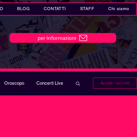
IO
BLOG
CONTATTI
STAFF
Chi siamo
per Informazioni
Oroscopo
Concerti Live
Accedi / Iscriviti
IO
Playlist
i in MUSICA