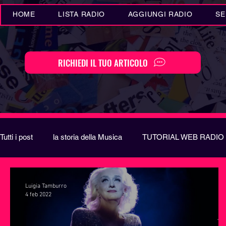
HOME
LISTA RADIO
AGGIUNGI RADIO
SE
RICHIEDI IL TUO ARTICOLO
Tutti i post
la storia della Musica
TUTORIAL WEB RADIO
Eventi MUSICA
Novità MUSICA
Curiosità MUSIC
Luigia Tamburro
4 feb 2022
Festival di Sanremo
Arte
REPORT
EUROVIS