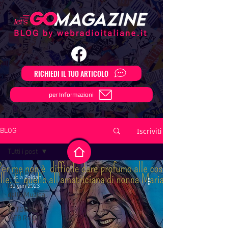
RICHIEDI IL TUO ARTICOLO
per Informazioni
Iscriviti
BLOG
Tutti i post
Tutti i post
Lucia Zoldan
la storia
30 gen 2023
della Musica
TUTORIAL
WEB RADIO