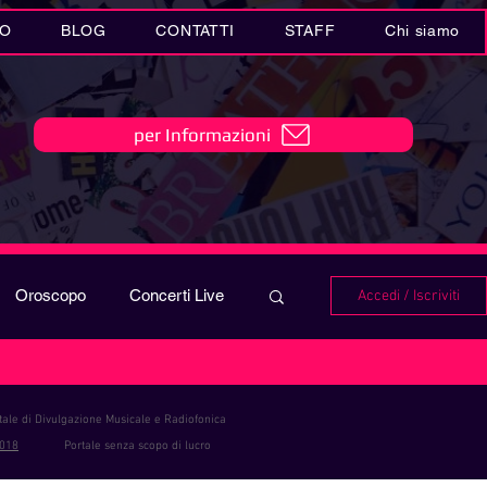
IO
BLOG
CONTATTI
STAFF
Chi siamo
per Informazioni
Oroscopo
Concerti Live
Accedi / Iscriviti
IO
Playlist
ale di Divulgazione Musicale e Radiofonica
2018
Portale senza scopo di lucro
i in MUSICA