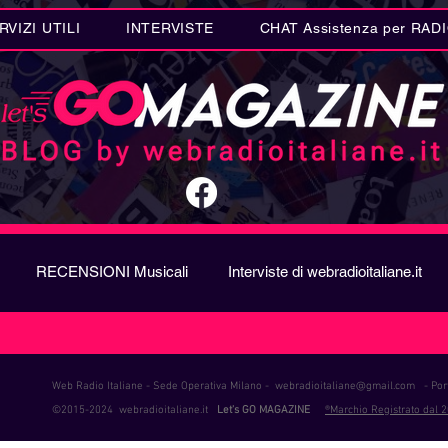
RVIZI UTILI
INTERVISTE
CHAT Assistenza per RAD
RECENSIONI Musicali
Interviste di webradioitaliane.it
A
Metal
Letteratura
Curiosità Radio
Novità RAD
Web Radio Italiane - Sede Operativa Milano -
webradioitaliane@gmail.com
- Port
©2015-2024 webradioitaliane.it
Let's GO MAGAZINE
®Marchio Registrato dal 
ION SONG CONTEST
Donne
Biografie
Riflession