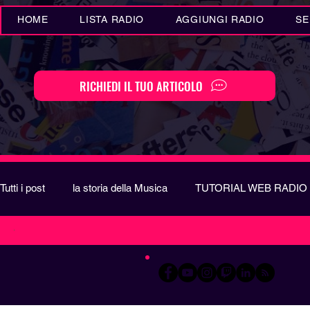
HOME
LISTA RADIO
AGGIUNGI RADIO
SE
RICHIEDI IL TUO ARTICOLO
Tutti i post
la storia della Musica
TUTORIAL WEB RADIO
WEB RADIO ITALIANE
14 ott 2021
F
Eventi MUSICA
Novità MUSICA
Curiosità MUSIC
A
Curiosità MUSICA
I
Q
U
Festival di Sanremo
Arte
REPORT
EUROVIS