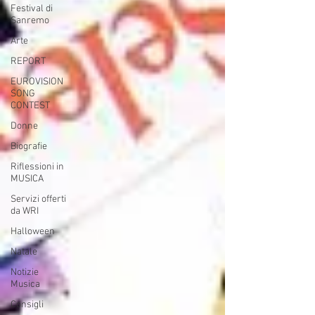
Festival di
Sanremo
Arte
REPORT
EUROVISION
SONG
CONTEST
Donne
Biografie
Riflessioni in
MUSICA
Servizi offerti
da WRI
Halloween
Natale
Notizie
Musica
Consigli