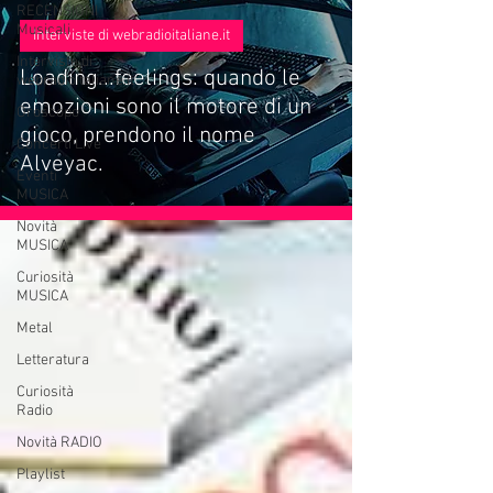
RECENSIONI
Musicali
Interviste di webradioitaliane.it
Interviste di
Loading...feelings: quando le
webradioitaliane.it
emozioni sono il motore di un
Oroscopo
gioco, prendono il nome
Concerti Live
Alveyac.
Eventi
MUSICA
Novità
MUSICA
Curiosità
MUSICA
Metal
Letteratura
Curiosità
Radio
Novità RADIO
Playlist