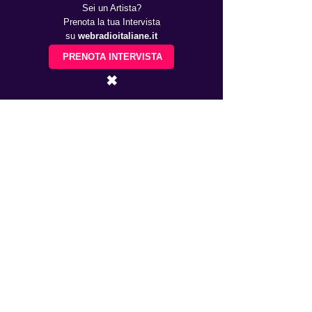
Sei un Artista?
Prenota la tua Intervista
su
webradioitaliane.it
PRENOTA INTERVISTA
✖