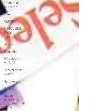
Festival di
Sanremo
Arte
REPORT
EUROVISION
SONG
CONTEST
Donne
Biografie
Riflessioni in
MUSICA
Servizi offerti
da WRI
Halloween
Natale
Notizie
Musica
Consigli