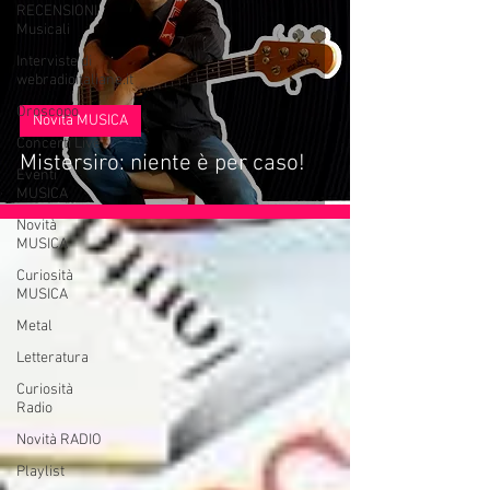
RECENSIONI
Musicali
Interviste di
webradioitaliane.it
Oroscopo
Novità MUSICA
Concerti Live
Mistersiro: niente è per caso!
Eventi
MUSICA
Novità
MUSICA
Curiosità
MUSICA
Metal
Letteratura
Curiosità
Radio
Novità RADIO
Playlist