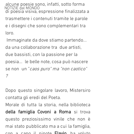
alcune poesie sono, infatti, sotto forma 
NOTIZIE dal MONDO
di poesia visiva, espressione finalizzata a 
trasmettere i contenuti tramite le parole 
e i disegni che sono complementari tra 
loro.  
 Immaginate da dove stiamo partendo...  
da una collaborazione tra  due artisti, 
due bassisti, con la passione per la 
poesia...  le belle note, cosa può nascere 
se non  un "
caos puro" ma "non caotico" 
? 
Dopo questo singolare lavoro, Mistersiro 
contatta gli eredi del Poeta.                                          
Morale di tutta la storia, nella biblioteca 
della famiglia Covoni a Roma
 si trova 
questo preziosissimo vinile che non è 
mai stato pubblicato ma a cui la famiglia, 
con a capo il nipote 
Flavio
,
ha voluto 