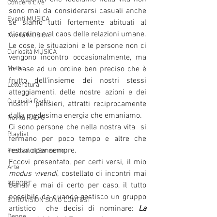
Concerti Live
sono mai da considerarsi casuali anche 
Eventi MUSICA
se siamo tutti fortemente abituati al 
disordine e al caos delle relazioni umane.
Novità MUSICA
Le cose, le situazioni e le persone non ci 
Curiosità MUSICA
vengono incontro occasionalmente, ma 
Metal
in base ad un ordine ben preciso che è 
frutto dell'insieme dei nostri stessi 
Letteratura
atteggiamenti, delle nostre azioni e dei 
Curiosità Radio
nostri  pensieri, attratti reciprocamente 
dalla medesima energia che emaniamo.
Novità RADIO
Ci sono persone che nella nostra vita  si 
Playlist
fermano per poco tempo e altre che 
restano per sempre.                                                                   
Festival di Sanremo
Eccovi presentato, per certi versi, il mio 
Arte
modus vivendi
, costellato di incontri mai 
REPORT
banali e mai di certo per caso, il tutto 
possibile da quando gestisco un gruppo 
EUROVISION SONG CONTEST
artistico  che decisi di nominare: 
La 
Donne