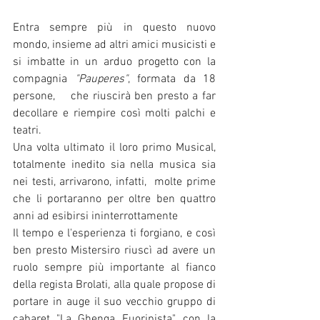
Entra sempre più in questo nuovo 
mondo, insieme ad altri amici musicisti e 
si imbatte in un arduo progetto con la 
compagnia 
"Pauperes"
, formata da 18 
persone,    che riuscirà ben presto a far 
decollare e riempire così molti palchi e 
teatri.
Una volta ultimato il loro primo Musical, 
totalmente inedito sia nella musica sia 
nei testi, arrivarono, infatti,  molte prime 
che li portaranno per oltre ben quattro 
anni ad esibirsi ininterrottamente
Il tempo e l'esperienza ti forgiano, e così 
ben presto Mistersiro riuscì ad avere un 
ruolo sempre più importante al fianco 
della regista Brolati, alla quale propose di 
portare in auge il suo vecchio gruppo di 
cabaret "La Ghenga Fuoripista", con la 