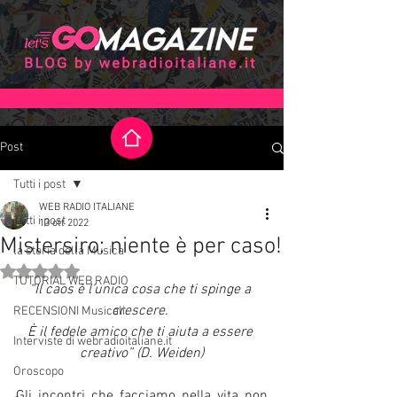
Post
Tutti i post
WEB RADIO ITALIANE
Tutti i post
13 ott 2022
Mistersiro: niente è per caso!
la storia della Musica
Valutazione NaN stelle su 5.
TUTORIAL WEB RADIO
“Il caos è l’unica cosa che ti spinge a 
crescere. 
RECENSIONI Musicali
È il fedele amico che ti aiuta a essere 
Interviste di webradioitaliane.it
creativo” (D. Weiden)
Oroscopo
Gli incontri che facciamo nella vita non 