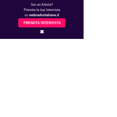
Sei un Artista?
Prenota la tua Intervista
su
webradioitaliane.it
PRENOTA INTERVISTA
... giudicate voi.
✖
Recensioni scritte a modo mio di 
Bresciani Enrico.
Alla prossima. 
https://youtu.be/1VobAEC2shQ