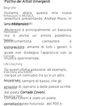
Fucina dei Artisti Emergenti.
Biografie
Iniziamo, allora, questa mia nuova 
Riflessioni in MUSICA
avventura presentando 
Andrea Rossi
, in 
Servizi offerti da WRI
arte 
Mistersiro. 
Mistersiro
 è principalmente un bassista 
Halloween
ma è anche un artista poliedrico, 
Natale
polistrumentista, cantautore e 
compositore, amante di tutti i generi, il 
Notizie Musica
quale non disdegna l’approccio con la 
Consigli
musica sperimentale.                                                      
Life Coaching
Da quest’ultima passione, ad esempio,  
Intervista alla RADIO
nacque un connubio tra lui e un altro 
Anniversari
musicista, sempre di basso, che gli 
propose di ispirarsi a delle poesie scritte 
Sanremo
dal poeta 
Corrado Covoni. 
Sanemo 2026
Corrado Covoni è stato un poeta 
ermetico e neo-futurista   del 900 e 
sanremo2026