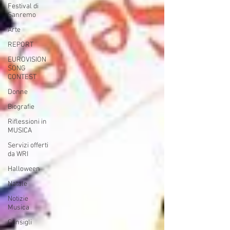
Festival di
Sanremo
Arte
REPORT
EUROVISION
SONG
CONTEST
Donne
Biografie
Riflessioni in
MUSICA
Servizi offerti
da WRI
Halloween
Natale
Notizie
Musica
Consigli