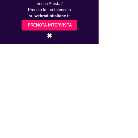
Sei un Artista?
Prenota la tua Intervista
su
webradioitaliane.it
PRENOTA INTERVISTA
✖