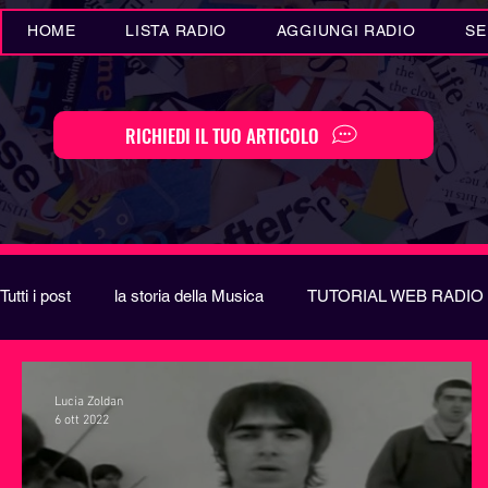
HOME
LISTA RADIO
AGGIUNGI RADIO
SE
RICHIEDI IL TUO ARTICOLO
Tutti i post
la storia della Musica
TUTORIAL WEB RADIO
Eventi MUSICA
Novità MUSICA
Curiosità MUSIC
Lucia Zoldan
6 ott 2022
Festival di Sanremo
Arte
REPORT
EUROVIS