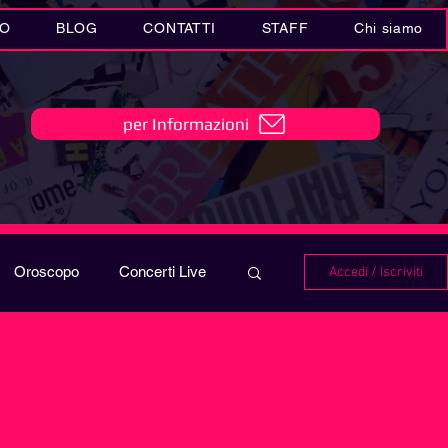
IO
BLOG
CONTATTI
STAFF
Chi siamo
per Informazioni
Oroscopo
Concerti Live
Accedi / Iscriviti
IO
Playlist
i in MUSICA