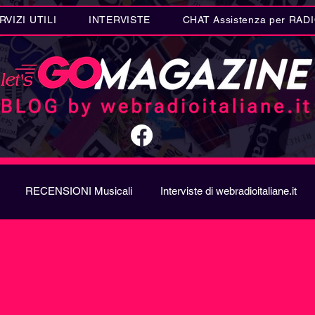
RVIZI UTILI
INTERVISTE
CHAT Assistenza per RAD
RECENSIONI Musicali
Interviste di webradioitaliane.it
A
Metal
Letteratura
Curiosità Radio
Novità RAD
ION SONG CONTEST
Donne
Biografie
Riflession