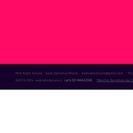
ie Musica
Consigli
Life Coaching
Intervista alla RAD
Web Radio Italiane - Sede Operativa Milano -
webradioitaliane@gmail.com
- Port
©2015-2024 webradioitaliane.it
Let's GO MAGAZINE
®Marchio Registrato dal 