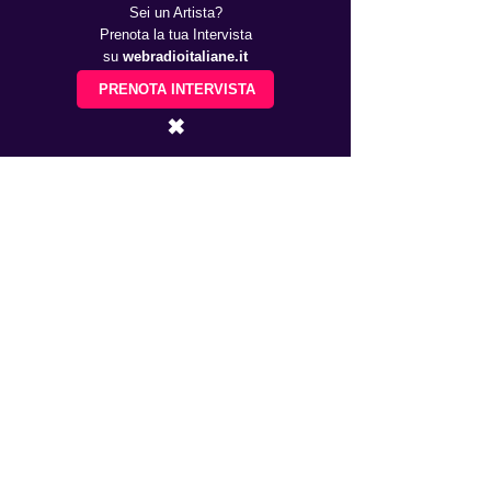
Sei un Artista?
Prenota la tua Intervista
su
webradioitaliane.it
PRENOTA INTERVISTA
✖