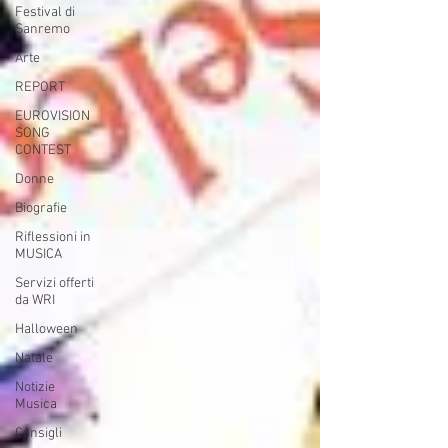
Festival di
Sanremo
Arte
REPORT
EUROVISION
SONG
CONTEST
Donne
Biografie
Riflessioni in
MUSICA
Servizi offerti
da WRI
Halloween
Natale
Notizie
Musica
Consigli