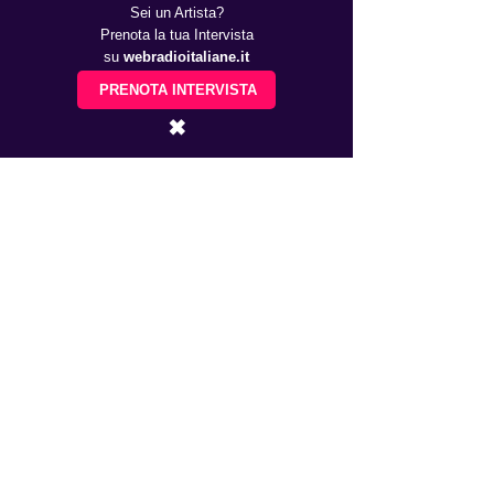
Sei un Artista?
Prenota la tua Intervista
su
webradioitaliane.it
PRENOTA INTERVISTA
✖