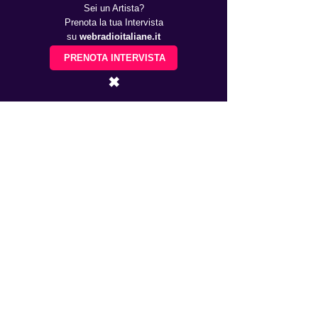
Sei un Artista?
Prenota la tua Intervista
su
webradioitaliane.it
PRENOTA INTERVISTA
✖