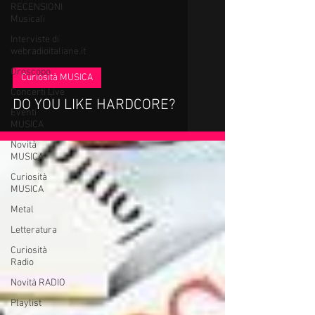
RECENSIONI
Musicali
Interviste di
webradioitaliane.it
Oroscopo
Curiosità MUSICA
Concerti Live
DO YOU LIKE HARDCORE?
Eventi
MUSICA
Novità
MUSICA
Curiosità
MUSICA
Metal
Letteratura
Curiosità
Radio
Novità RADIO
Playlist