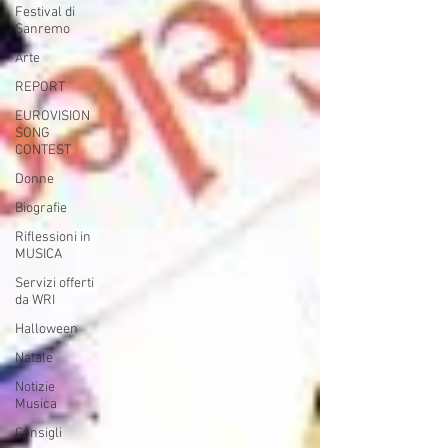
Festival di
Sanremo
Arte
REPORT
EUROVISION
SONG
CONTEST
Donne
Biografie
Riflessioni in
MUSICA
Servizi offerti
da WRI
Halloween
Natale
Notizie
Musica
Consigli