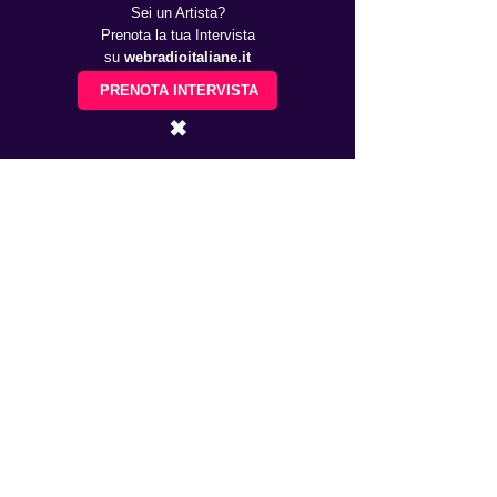
Sei un Artista?
Prenota la tua Intervista
su
webradioitaliane.it
PRENOTA INTERVISTA
✖