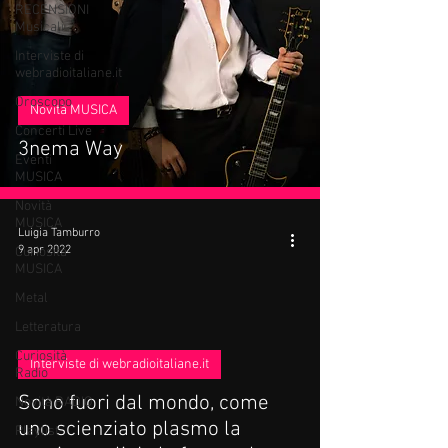
RECENSIONI
Musicali
Interviste di
webradioitaliane.it
Oroscopo
Novità MUSICA
Concerti Live
3nema Way
Eventi
MUSICA
Novità
MUSICA
Luigia Tamburro
9 apr 2022
Curiosità
MUSICA
Metal
Letteratura
Curiosità
video
Interviste di webradioitaliane.it
Radio
Sono fuori dal mondo, come
Novità RADIO
uno scienziato plasmo la
Playlist