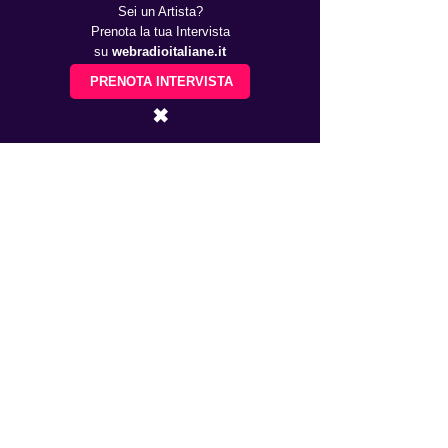
Sei un Artista?
Prenota la tua Intervista
su
webradioitaliane.it
PRENOTA INTERVISTA
✖