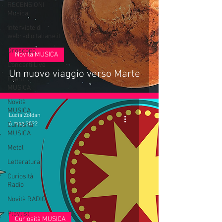
RECENSIONI
Musicali
Interviste di
webradioitaliane.it
Oroscopo
Novità MUSICA
Concerti Live
Un nuovo viaggio verso Marte
Eventi
MUSICA
Novità
MUSICA
Lucia Zoldan
6 mag 2022
Curiosità
MUSICA
Metal
Letteratura
Curiosità
Radio
Novità RADIO
Playlist
Curiosità MUSICA