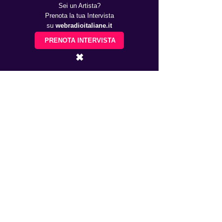
Sei un Artista?
Prenota la tua Intervista
su
webradioitaliane.it
PRENOTA INTERVISTA
✖