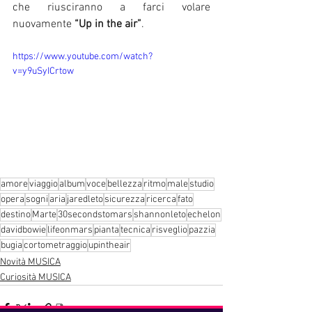
che riusciranno a farci volare 
nuovamente 
“Up in the air”
. 
https://www.youtube.com/watch?
v=y9uSyICrtow
amore
viaggio
album
voce
bellezza
ritmo
male
studio
opera
sogni
aria
jaredleto
sicurezza
ricerca
fato
destino
Marte
30secondstomars
shannonleto
echelon
davidbowie
lifeonmars
pianta
tecnica
risveglio
pazzia
bugia
cortometraggio
upintheair
Novità MUSICA
Curiosità MUSICA