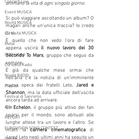
Concerti Live
animano la vita di ogni singolo giorno. 
Eventi MUSICA
Si può viaggiare ascoltando un album? O 
Novità MUSICA
magari anche un’unica traccia? Io credo 
di sì. 
Curiosità MUSICA
È quello che non vedo l’ora di fare 
Metal
appena uscirà 
il nuovo lavoro dei 30 
Letteratura
Seconds To Mars
, gruppo che seguo da 
sempre. 
Curiosità Radio
È già da qualche mese ormai che 
Novità RADIO
nell’aria c’è la notizia di un’imminente 
nuova opera dei fratelli Leto, 
Jared e 
Playlist
Shannon
, ma la data ufficiale dell’uscita 
Festival di Sanremo
ancora tarda ad arrivare. 
Arte
Gli 
Echelon
, il gruppo più attivo dei fan 
sparsi per il mondo, sono abituati alle 
REPORT
lunghe attese tra un lavoro e l’altro. Se 
EUROVISION SONG CONTEST
infatti la 
carriera cinematografica
 di 
Jared Leto negli ultimi anni ha seguito un 
Donne