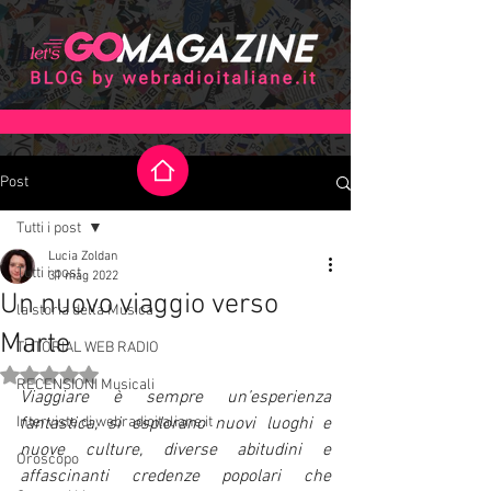
Post
Tutti i post
Lucia Zoldan
Tutti i post
31 mag 2022
Un nuovo viaggio verso
la storia della Musica
Marte
TUTORIAL WEB RADIO
Valutazione NaN stelle su 5.
RECENSIONI Musicali
Viaggiare è sempre un’esperienza 
Interviste di webradioitaliane.it
fantastica, si esplorano nuovi luoghi e 
nuove culture, diverse abitudini e 
Oroscopo
affascinanti credenze popolari che 