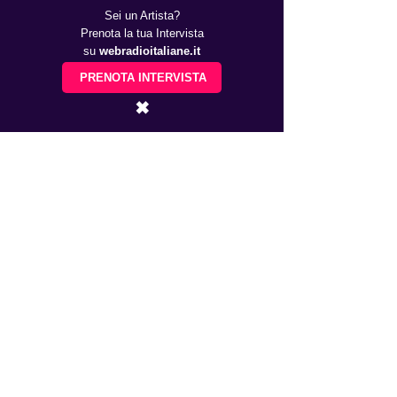
Sei un Artista?
Prenota la tua Intervista
su
webradioitaliane.it
Mostra tutti
Post recenti
PRENOTA INTERVISTA
✖
Commenti
0.0/5 (0)