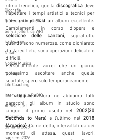
ritmo frenetico, quella 
discografica
 deve 
Biografie
rispettare i tempi artistici e tecnici per 
poter giungere ad un album eccellente. 
Riflessioni in MUSICA
Cambiamenti in corso d’opera e 
Servizi offerti da WRI
selezione delle canzoni
, soprattutto 
Halloween
quando sono numerose, come dichiarato 
da Jared Leto, sono operazioni delicate e 
Natale
difficili. 
Notizie Musica
Personalmente vorrei che un giorno 
potessimo ascoltare anche quelle 
Consigli
scartate, spero solo temporaneamente. 
Life Coaching
Intervista alla RADIO
Di viaggi con loro ne abbiamo fatti 
parecchi, gli album in studio sono 
Anniversari
cinque: il primo uscito nel 
2002(30 
Sanremo
Seconds to Mars)
 e l’ultimo nel 
2018 
(America)
. Come detto, intervallati da dei 
Sanemo 2026
momenti di attesa, questi lavori, 
sanremo2026