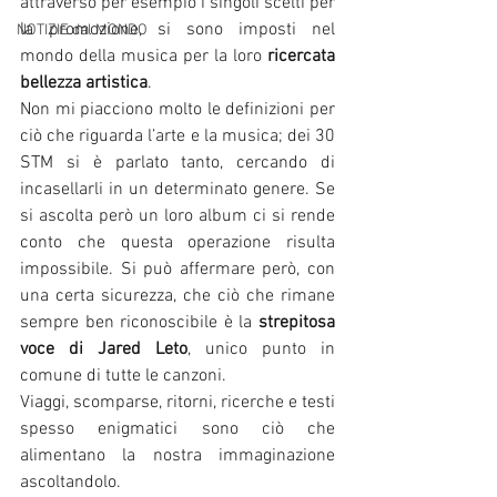
attraverso per esempio i singoli scelti per 
la promozione, si sono imposti nel 
NOTIZIE dal MONDO
mondo della musica per la loro 
ricercata 
bellezza artistica
. 
Non mi piacciono molto le definizioni per 
ciò che riguarda l’arte e la musica; dei 30 
STM si è parlato tanto, cercando di 
incasellarli in un determinato genere. Se 
si ascolta però un loro album ci si rende 
conto che questa operazione risulta 
impossibile. Si può affermare però, con 
una certa sicurezza, che ciò che rimane 
sempre ben riconoscibile è la 
strepitosa 
voce di Jared Leto
, unico punto in 
comune di tutte le canzoni.  
Viaggi, scomparse, ritorni, ricerche e testi 
spesso enigmatici sono ciò che 
alimentano la nostra immaginazione 
ascoltandolo. 