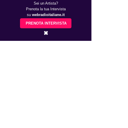
Sei un Artista?
Prenota la tua Intervista
su
webradioitaliane.it
PRENOTA INTERVISTA
✖