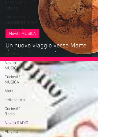
RECENSIONI
Musicali
Interviste di
webradioitaliane.it
Oroscopo
Novità MUSICA
Concerti Live
Un nuovo viaggio verso Marte
Eventi
MUSICA
Novità
MUSICA
Curiosità
MUSICA
Metal
Letteratura
Curiosità
Radio
Novità RADIO
Playlist