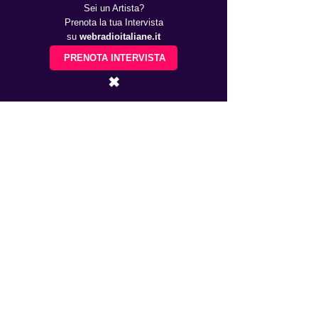
Sei un Artista?
Prenota la tua Intervista
su
webradioitaliane.it
PRENOTA INTERVISTA
✖