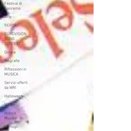
Festival di
Sanremo
Arte
REPORT
EUROVISION
SONG
CONTEST
Donne
Biografie
Riflessioni in
MUSICA
Servizi offerti
da WRI
Halloween
Natale
Notizie
Musica
Consigli