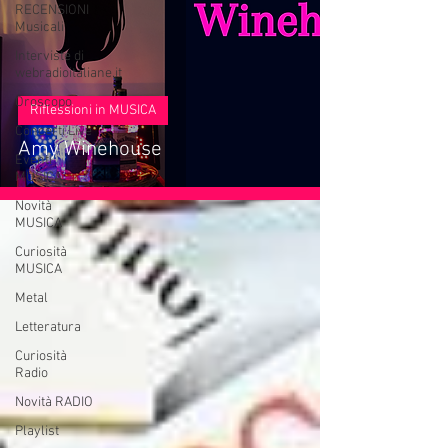
RECENSIONI
Musicali
Interviste di
webradioitaliane.it
Oroscopo
Riflessioni in MUSICA
Concerti Live
Amy Winehouse
Eventi
MUSICA
Novità
MUSICA
Curiosità
MUSICA
Metal
Letteratura
Curiosità
Radio
Novità RADIO
Playlist