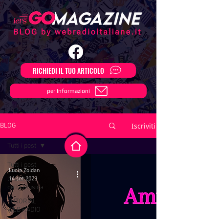
RICHIEDI IL TUO ARTICOLO
per Informazioni
Iscriviti
BLOG
Tutti i post
Tutti i post
Lucia Zoldan
la storia
14 set 2023
della Musica
TUTORIAL
WEB RADIO