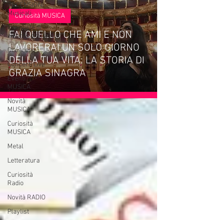
RECENSIONI
Musicali
Curiosità MUSICA
Interviste di
FAI QUELLO CHE AMI E NON
webradioitaliane.it
LAVORERAI UN SOLO GIORNO
Oroscopo
DELLA TUA VITA: LA STORIA DI
Concerti Live
GRAZIA SINAGRA
Eventi
MUSICA
Novità
MUSICA
Curiosità
MUSICA
Metal
Letteratura
Curiosità
Radio
Novità RADIO
Playlist