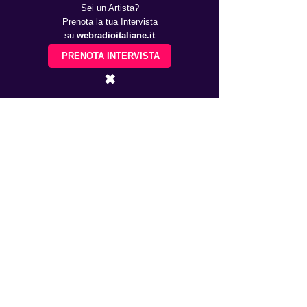
Sei un Artista?
Prenota la tua Intervista
su
webradioitaliane.it
PRENOTA INTERVISTA
✖