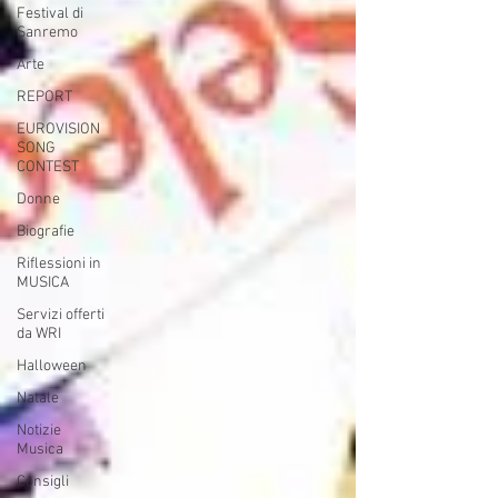
Festival di
Sanremo
Arte
REPORT
EUROVISION
SONG
CONTEST
Donne
Biografie
Riflessioni in
MUSICA
Servizi offerti
da WRI
Halloween
Natale
Notizie
Musica
Consigli