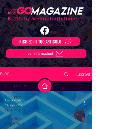
RICHIEDI IL TUO ARTICOLO
per Informazioni
Iscriviti
BLOG
Tutti i post
Tutti i post
Lucia Zoldan
la storia
24 ago 2022
della Musica
TUTORIAL
WEB RADIO