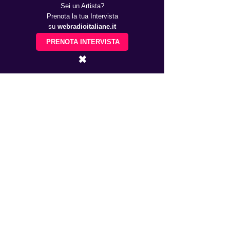
Sei un Artista?
Prenota la tua Intervista
su
webradioitaliane.it
PRENOTA INTERVISTA
✖