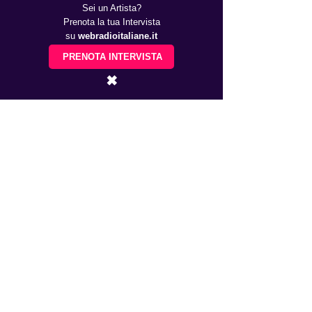
Sei un Artista?
Prenota la tua Intervista
su
webradioitaliane.it
PRENOTA INTERVISTA
✖