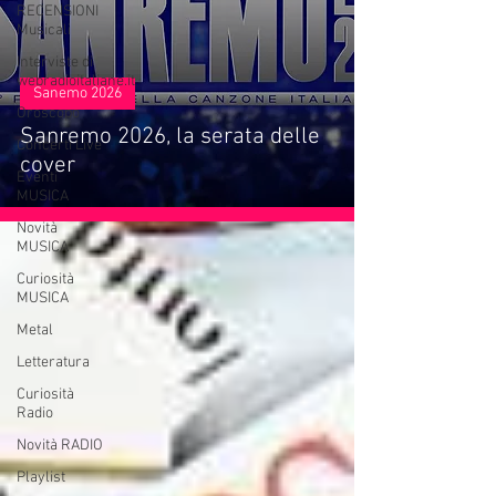
RECENSIONI
Musicali
Interviste di
webradioitaliane.it
Sanemo 2026
Oroscopo
Sanremo 2026, la serata delle
Concerti Live
cover
Eventi
MUSICA
Novità
MUSICA
Curiosità
MUSICA
Metal
Letteratura
Curiosità
Radio
Novità RADIO
Playlist