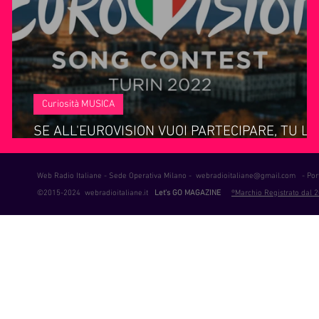
ie Musica
Consigli
Life Coaching
Intervista alla RAD
Curiosità MUSICA
ra
SE ALL'EUROVISION VUOI PARTECIPARE, TU LA
GUERRA NON LA DEVI FARE!!!
Web Radio Italiane - Sede Operativa Milano -
webradioitaliane@gmail.com
- Port
©2015-2024 webradioitaliane.it
Let's GO MAGAZINE
®Marchio Registrato dal 