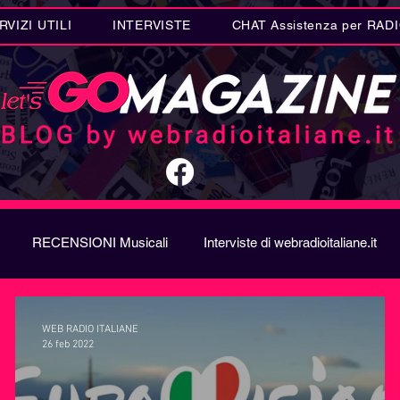
RVIZI UTILI
INTERVISTE
CHAT Assistenza per RAD
RECENSIONI Musicali
Interviste di webradioitaliane.it
A
Metal
Letteratura
Curiosità Radio
Novità RAD
WEB RADIO ITALIANE
26 feb 2022
ION SONG CONTEST
Donne
Biografie
Riflession