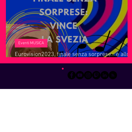
Servizi offerti da WRI
Halloween
Natale
Notiz
Eventi MUSICA
Eurovision2023, finale senza sorprese... e allo
premi per tutti!