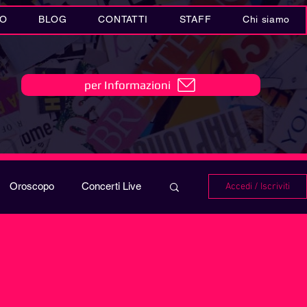
IO
BLOG
CONTATTI
STAFF
Chi siamo
per Informazioni
Oroscopo
Concerti Live
Accedi / Iscriviti
IO
Playlist
i in MUSICA