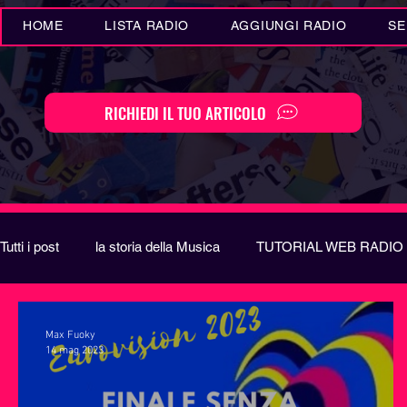
HOME
LISTA RADIO
AGGIUNGI RADIO
SE
RICHIEDI IL TUO ARTICOLO
Tutti i post
la storia della Musica
TUTORIAL WEB RADIO
Eventi MUSICA
Novità MUSICA
Curiosità MUSIC
Max Fuoky
14 mag 2023
Festival di Sanremo
Arte
REPORT
EUROVIS