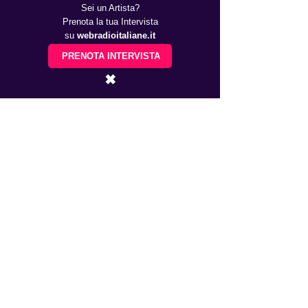
Sei un Artista?
Prenota la tua Intervista
su
webradioitaliane.it
PRENOTA INTERVISTA
✖