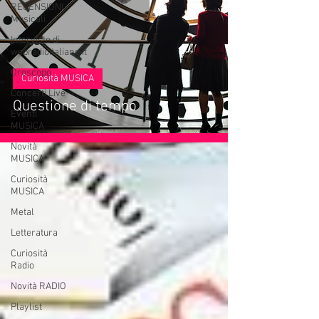
RECENSIONI
Musicali
Interviste di
webradioitaliane.it
Oroscopo
Curiosità MUSICA
Concerti Live
Questione di tempo
Eventi
MUSICA
Novità
MUSICA
Curiosità
MUSICA
Metal
Letteratura
Curiosità
Radio
Novità RADIO
Playlist