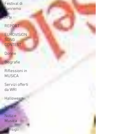
Festival di
Sanremo
Arte
REPORT
EUROVISION
SONG
CONTEST
Donne
Biografie
Riflessioni in
MUSICA
Servizi offerti
da WRI
Halloween
Natale
Notizie
Musica
Consigli