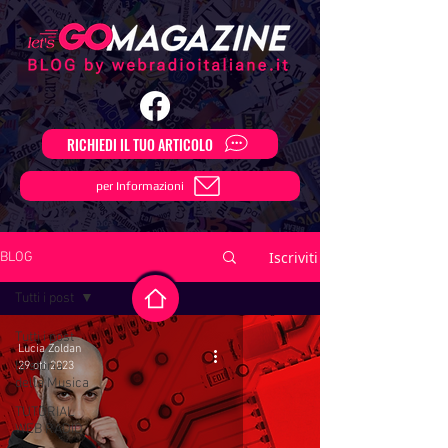
RICHIEDI IL TUO ARTICOLO
per Informazioni
Iscriviti
BLOG
Tutti i post
Tutti i post
Lucia Zoldan
la storia
29 ott 2023
della Musica
TUTORIAL
WEB RADIO