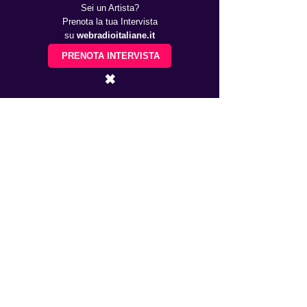
Sei un Artista?
Prenota la tua Intervista
su
webradioitaliane.it
PRENOTA INTERVISTA
✖