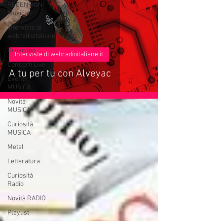
RECENSIONI
Musicali
Interviste di
webradioitaliane.it
Oroscopo
Interviste di webradioitaliane.it
Concerti Live
A tu per tu con Alveyac
Eventi
MUSICA
Novità
MUSICA
Curiosità
MUSICA
Metal
Letteratura
Curiosità
Radio
Novità RADIO
Playlist