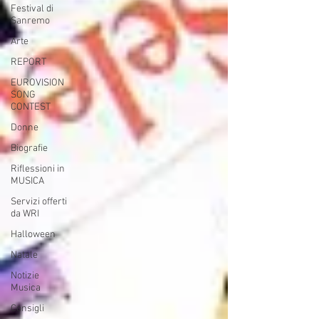
Festival di
Sanremo
Arte
REPORT
EUROVISION
SONG
CONTEST
Donne
Biografie
Riflessioni in
MUSICA
Servizi offerti
da WRI
Halloween
Natale
Notizie
Musica
Consigli