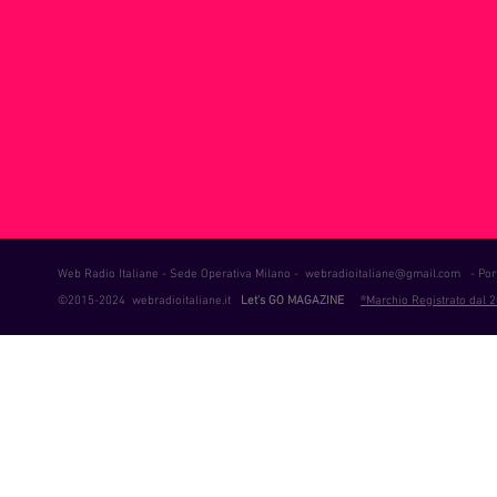
ie Musica
Consigli
Life Coaching
Intervista alla RAD
Web Radio Italiane - Sede Operativa Milano -
webradioitaliane@gmail.com
- Port
©2015-2024 webradioitaliane.it
Let's GO MAGAZINE
®Marchio Registrato dal 