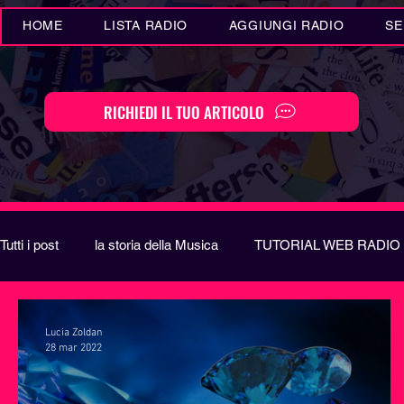
HOME
LISTA RADIO
AGGIUNGI RADIO
SE
RICHIEDI IL TUO ARTICOLO
Tutti i post
la storia della Musica
TUTORIAL WEB RADIO
Eventi MUSICA
Novità MUSICA
Curiosità MUSIC
Lucia Zoldan
28 mar 2022
Festival di Sanremo
Arte
REPORT
EUROVIS