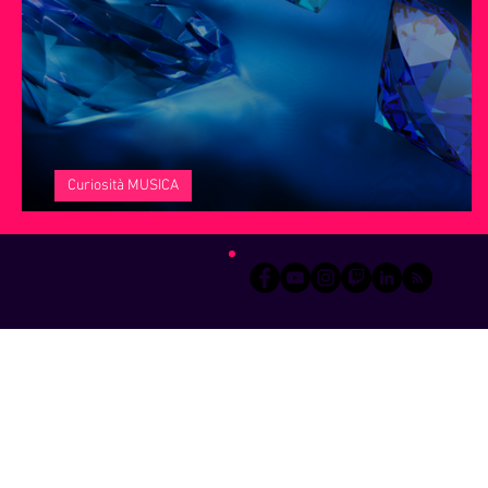
Servizi offerti da WRI
Halloween
Natale
Notiz
Curiosità MUSICA
Diamanti Blu