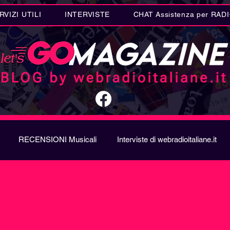
RVIZI UTILI
INTERVISTE
CHAT Assistenza per RAD
RECENSIONI Musicali
Interviste di webradioitaliane.it
A
Metal
Letteratura
Curiosità Radio
Novità RAD
ION SONG CONTEST
Donne
Biografie
Riflession