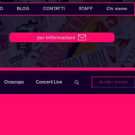
IO
BLOG
CONTATTI
STAFF
Chi siamo
per Informazioni
Oroscopo
Concerti Live
Accedi / Iscriviti
IO
Playlist
i in MUSICA