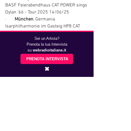
BASF Feierabendhaus CAT POWER sings 
Dylan '66 - Tour 2025 14/06/25
·       
München
, Germania 
Isarphilharmonie im Gasteig HP8 CAT 
POWER sings Dylan '66 - Tour 2025 
Sei un Artista?
15/06/25
Prenota la tua Intervista
·       
Krakow
, Polonia Klub Studio Cat 
su
webradioitaliane.it
Power Sings Dylan ’66 19/06/25
PRENOTA INTERVISTA
·       
Düsseldorf
, Germania Capitol 
Theater CAT POWER sings Dylan '66 - 
✖
Tour 2025 21/06/25
·       
Graz
, Austria Orpheum Cat Power 
Sings Dylan ’66 24/06/25
·       https://youtu.be/FirP6JK-VrQ?
feature=shared