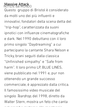
Massive Attack
NOTIZIE dal MONDO
Questo
 gruppo di Bristol è considerato 
da molti uno dei più influenti e 
innovativi, fondatori della scena detta del 
“trip-hop”, caratterizzata da suoni 
ipnotici con influenze cinematografiche 
e dark. Nel 1990 debuttano con il loro 
primo singolo “Daydreaming” a cui 
partecipano la cantante Shara Nelson e 
Tricky, brani seguiti dalla classica 
“Unfinished simpathy” e “Safe from 
harm”. Il loro primo LP, BLUE LINES, 
viene pubblicato nel 1991 e, pur non 
ottenendo un grande successo 
commerciale, è apprezzato dalla critica. 
Il famosissimo video musicale del 
singolo 
Teardrop
, del 1998, diretto da 
Walter Stern, mostra un feto che canta 