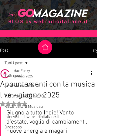
Post
Tutti i post
Max Fuoky
Tutti i post
31 mag 2025
Appuntamenti con la musica
la storia della Musica
live - giugno 2025
TUTORIAL WEB RADIO
Valutazione NaN stelle su 5.
RECENSIONI Musicali
Giugno a tutto Indie! Vento 
Interviste di webradioitaliane.it
d'estate, voglia di cambiamenti, 
Oroscopo
nuove energia e magari  