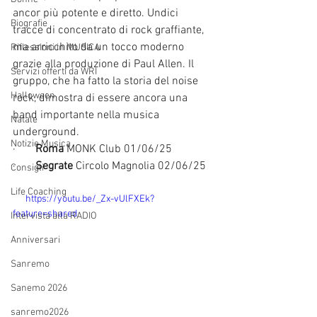
ancor più potente e diretto. Undici 
Biografie
tracce di concentrato di rock graffiante, 
ma arricchito da un tocco moderno 
Riflessioni in MUSICA
grazie alla produzione di Paul Allen. Il 
Servizi offerti da WRI
gruppo, che ha fatto la storia del noise 
Halloween
rock, dimostra di essere ancora una 
band importante nella musica 
Natale
underground.
Notizie Musica
·       
Roma
 MONK Club 01/06/25
·       
Segrate
 Circolo Magnolia 02/06/25
Consigli
Life Coaching
      https://youtu.be/_Zx-vUlFXEk?
feature=shared
Intervista alla RADIO
Anniversari
Sanremo
Sanemo 2026
sanremo2026