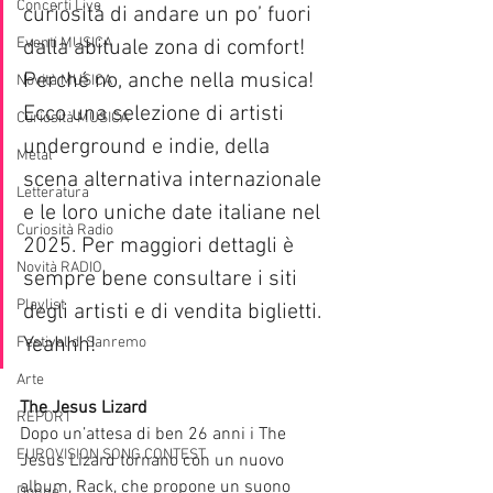
Concerti Live
curiosità di andare un po’ fuori 
Eventi MUSICA
dalla abituale zona di comfort! 
Perché no, anche nella musica! 
Novità MUSICA
Ecco una selezione di artisti 
Curiosità MUSICA
underground e indie, della 
Metal
scena alternativa internazionale 
Letteratura
e le loro uniche date italiane nel 
Curiosità Radio
2025. Per maggiori dettagli è 
Novità RADIO
sempre bene consultare i siti 
Playlist
degli artisti e di vendita biglietti. 
Yeahhh!
Festival di Sanremo
Arte
The Jesus Lizard
REPORT
Dopo un’attesa di ben 26 anni i The 
EUROVISION SONG CONTEST
Jesus Lizard tornano con un nuovo 
album, Rack, che propone un suono 
Donne