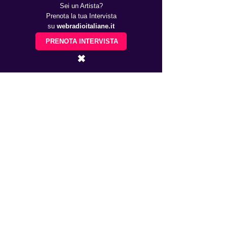
Sei un Artista?
Prenota la tua Intervista
su
webradioitaliane.it
PRENOTA INTERVISTA
✖
Novità RADIO
Creare e Gestire una Web
Radio.