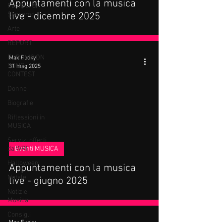
Appuntamenti con la musica
Festival di
Sanremo
live - dicembre 2025
Arte
REPORT
EUROVISION
Max Fuoky
SONG
31 mag 2025
CONTEST
Donne
Biografie
Riflessioni in
MUSICA
Servizi offerti
da WRI
Eventi MUSICA
Halloween
Appuntamenti con la musica
Natale
live - giugno 2025
Notizie
Musica
Consigli