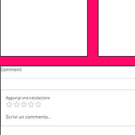
Commenti
Aggiungi una valutazione
La Community di
Musica reviva
Scrivi un commento...
webradioitaliane.it
rock anni ’90
nuove band