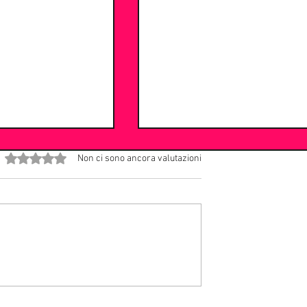
Valutazione 0 stelle su 5.
Non ci sono ancora valutazioni
Addio Maestrone
l: il ritorno del
 tra reunion e