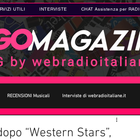
RVIZI UTILI
INTERVISTE
CHAT Assistenza per RAD
RECENSIONI Musicali
Interviste di webradioitaliane.it
 MUSICA
Curiosità MUSICA
Metal
Letteratura
dopo “Western Stars”,