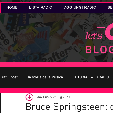
HOME
LISTA RADIO
AGGIUNGI RADIO
SE
Tutti i post
la storia della Musica
TUTORIAL WEB RADIO
Max Fuoky
26 lug 2020
Oroscopo
Concerti Live
Eventi MUSICA
Novità
Bruce Springsteen: 