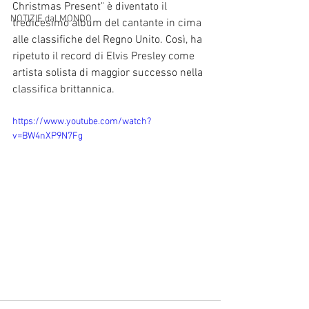
Christmas Present" è diventato il 
NOTIZIE dal MONDO
tredicesimo album del cantante in cima 
alle classifiche del Regno Unito. Così, ha 
ripetuto il record di Elvis Presley come 
artista solista di maggior successo nella 
classifica brittannica.
https://www.youtube.com/watch?
v=BW4nXP9N7Fg