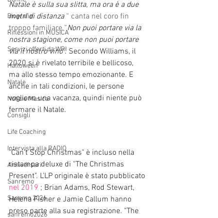
Natale è sulla sua slitta, ma ora è a due 
metri di distanza
“ canta nel coro fin 
Biografie
troppo familiare “
Non puoi portare via la 
Riflessioni in MUSICA
nostra stagione, come non puoi portare 
Servizi offerti da WRI
via il nostro vino
“
. Secondo Williams, il 
2020 si è rivelato terribile e bellicoso, 
Halloween
ma allo stesso tempo emozionante. E 
Natale
anche in tali condizioni, le persone 
vogliono una vacanza, quindi niente può 
Notizie Musica
fermare il Natale. 
Consigli
Life Coaching
Intervista alla RADIO
"Can't Stop Christmas" è incluso nella 
ristampa deluxe di "The Christmas 
Anniversari
Present". L'LP originale è stato pubblicato
Sanremo
nel 2019
 ; Brian Adams, Rod Stewart, 
Sanemo 2026
Helena Fisher e Jamie Callum hanno 
preso parte alla sua registrazione. "The 
sanremo2026