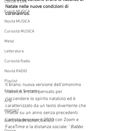
Concerti Live
Natale nelle nuove condizioni di 
Eventi MUSICA
coronavirus.
Novità MUSICA
Curiosità MUSICA
Metal
Letteratura
Curiosità Radio
Novità RADIO
Playlist
Il brano, nuova versione dell’omonimo 
Festival di Sanremo
classico, è stato pensato per 
riaccendere lo spirito natalizio ed è 
Arte
caratterizzato da un testo divertente che 
REPORT
riflette su un anno senza precedenti. 
L'artista descrive il 2020 con Zoom e 
EUROVISION SONG CONTEST
FaceTime e la distanza sociale:
 “
Babbo 
Donne