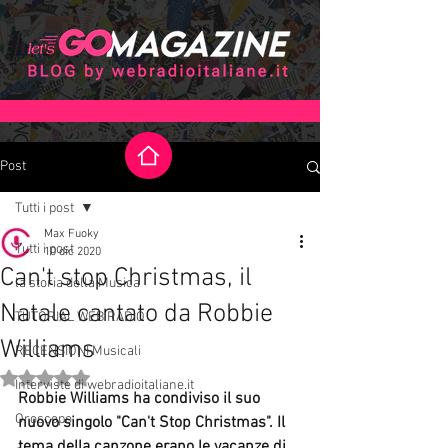
Post
Tutti i post
Max Fuoky
Tutti i post
10 dic 2020
Can't stop Christmas, il
la storia della Musica
Natale cantato da Robbie
TUTORIAL WEB RADIO
Williams
RECENSIONI Musicali
Valutazione NaN stelle su 5.
Interviste di webradioitaliane.it
Robbie Williams ha condiviso il suo 
Oroscopo
nuovo singolo "Can't Stop Christmas". Il 
tema della canzone erano le vacanze di 