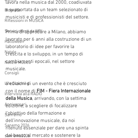
lavora nella musica dal 2000, coadiuvata 
e supportata da un team selezionato di 
Biografie
musicisti e di professionisti del settore.
Riflessioni in MUSICA
Servizi offerti da WRI
Prima di approdare a Milano, abbiamo 
lavorato per 6 anni alla costruzione di un 
Halloween
laboratorio di idee per favorire la 
Natale
crescita e lo sviluppo, in un tempo di 
cambiamenti epocali, nel settore 
Notizie Musica
musicale.
Consigli
6 edizioni di un evento che è cresciuto 
Life Coaching
con il nome di 
FIM - Fiera Internazionale 
Intervista alla RADIO
della Musica
, arrivando, con la settima 
Anniversari
edizione, a scegliere di focalizzare 
l’obiettivo della formazione e 
Sanremo
dell’innovazione musicale, da noi 
Sanemo 2026
ritenuto essenziale per dare una spinta 
dal basso al mercato e sostenere la 
sanremo2026