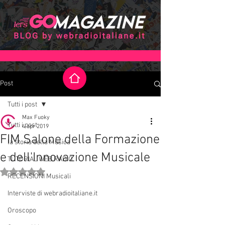
Post
Tutti i post
Max Fuoky
Tutti i post
4 apr 2019
FIM Salone della Formazione
la storia della Musica
e dell'Innovazione Musicale
TUTORIAL WEB RADIO
Valutazione NaN stelle su 5.
RECENSIONI Musicali
Interviste di webradioitaliane.it
Oroscopo