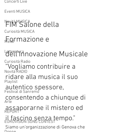
Concerti Live
Eventi MUSICA
Novità MUSICA
FIM Salone della 
Curiosità MUSICA
Formazione e 
Metal
Letteratura
dell'Innovazione Musicale
Curiosità Radio
“Vogliamo contribuire a 
Novità RADIO
ridare alla musica il suo 
Playlist
autentico spessore, 
Festival di Sanremo
consentendo a chiunque di 
Arte
assaporarne il mistero ed 
REPORT
il fascino senza tempo."
EUROVISION SONG CONTEST
Siamo un'organizzazione di Genova che 
Donne