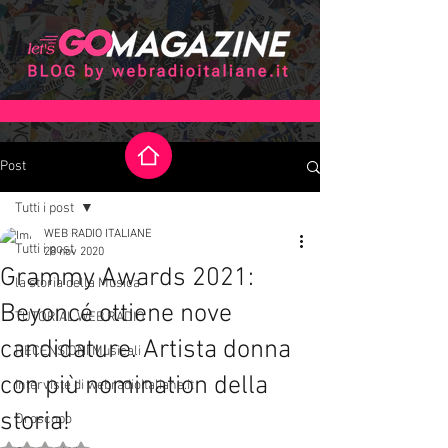
Post
Tutti i post
WEB RADIO ITALIANE
Tutti i post
28 nov 2020
Grammy Awards 2021:
la storia della Musica
Beyoncé ottiene nove
TUTORIAL WEB RADIO
candidature. Artista donna
RECENSIONI Musicali
con più nomination della
Interviste di webradioitaliane.it
storia!
Oroscopo