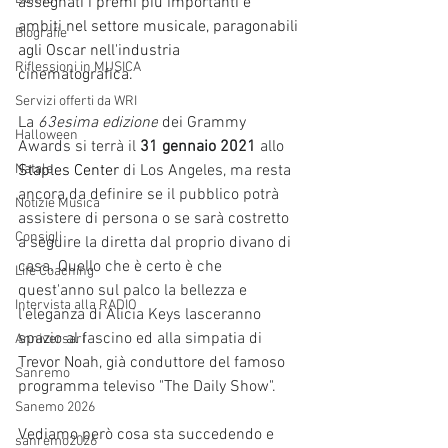
assegnati i premi più importanti e 
ambiti nel settore musicale, paragonabili 
Biografie
agli Oscar nell'industria 
Riflessioni in MUSICA
cinematografica. 
Servizi offerti da WRI
La 
63esima edizione
 dei Grammy 
Halloween
Awards si terrà il 
31 gennaio 2021
 allo 
Natale
Staples Center
 di Los Angeles, ma resta 
ancora da definire se il pubblico potrà 
Notizie Musica
assistere di persona o se sarà costretto 
Consigli
a seguire la diretta dal proprio divano di 
casa. Quello che è certo è che 
Life Coaching
quest'anno sul palco la bellezza e 
Intervista alla RADIO
l'eleganza di Alicia Keys lasceranno 
spazio al fascino ed alla simpatia di 
Anniversari
Trevor Noah, già conduttore del famoso 
Sanremo
programma televiso "The Daily Show".
Sanemo 2026
Vediamo però cosa sta succedendo e 
sanremo2026