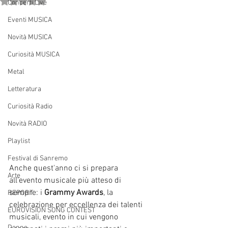
Valutazione NaN stelle su 5.
Concerti Live
Eventi MUSICA
Novità MUSICA
Curiosità MUSICA
Metal
Letteratura
Curiosità Radio
Novità RADIO
Playlist
Festival di Sanremo
Anche quest'anno ci si prepara 
Arte
all'evento musicale più atteso di 
sempre: i 
Grammy Awards
, la 
REPORT
celebrazione per eccellenza dei talenti 
EUROVISION SONG CONTEST
musicali, evento in cui vengono 
Donne