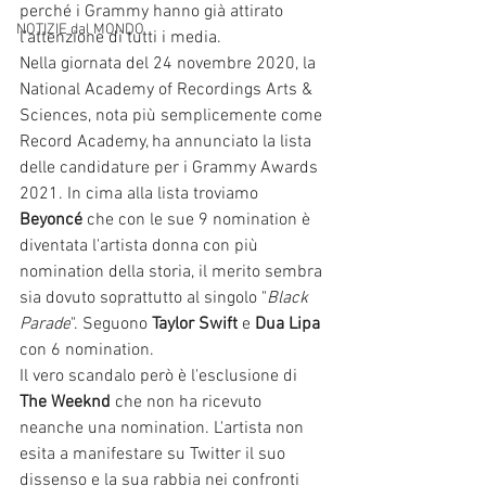
perché i Grammy hanno già attirato 
NOTIZIE dal MONDO
l'attenzione di tutti i media. 
Nella giornata del 24 novembre 2020, la 
National Academy of Recordings Arts & 
Sciences, nota più semplicemente come 
Record Academy, ha annunciato la lista 
delle candidature per i Grammy Awards 
2021. In cima alla lista troviamo 
Beyoncé
 che con le sue 9 nomination è 
diventata l'artista donna con più 
nomination della storia, il merito sembra 
sia dovuto soprattutto al singolo "
Black 
Parade
". Seguono 
Taylor Swift 
e 
Dua Lipa
con 6 nomination. 
Il vero scandalo però è l'esclusione di 
The Weeknd
 che non ha ricevuto 
neanche una nomination. L'artista non 
esita a manifestare su Twitter il suo 
dissenso e la sua rabbia nei confronti 