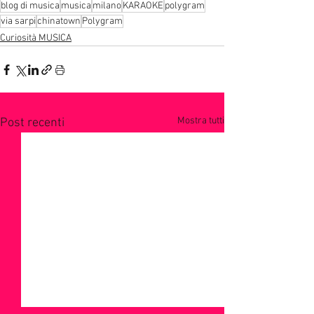
blog di musica
musica
milano
KARAOKE
polygram
via sarpi
chinatown
Polygram
Curiosità MUSICA
Mostra tutti
Post recenti