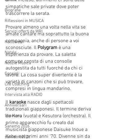
drink incluso; altrimenti ci sono delle 
simpatiche sale private dove poter 
Biografie
trascorrere la serata.
Riflessioni in MUSICA
Provare almeno una volta nella vita se 
Servizi offerti da WRI
amate cantare ma soprattutto la buona 
compagnia, anche di persone a voi 
Halloween
sconosciute. Il 
Polygram
 è una 
Natale
esperienza da provare. La saletta 
comune consta di una consolle 
Notizie Musica
autogestita da tutti fuorché da chi ci 
Consigli
lavora. La cosa super divertente è la 
varietà di canzoni che si può trovare, 
Life Coaching
compresi in lingua mandarino.
Intervista alla RADIO
Il 
karaoke
 nasce dagli spettacoli 
Anniversari
tradizionali giapponesi. Il termine deriva 
da Kara (vuota) e Kesutora (orchestra). Il 
Sanremo
primo apparecchio fu creato dal 
Sanemo 2026
musicista giapponese Daisuke Inoue a 
Kobe, nei primi anni ‘70. Divenne sin da 
sanremo2026