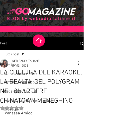
Post
Tutti i post
WEB RADIO ITALIANE
Tutti i post
10 mar 2022
LA CULTURA DEL KARAOKE,
la storia della Musica
LA REALTA' DEL POLYGRAM
TUTORIAL WEB RADIO
NEL QUARTIERE
RECENSIONI Musicali
CHINATOWN MENEGHINO
Interviste di webradioitaliane.it
Valutazione NaN stelle su 5.
Oroscopo
Vanessa Amico