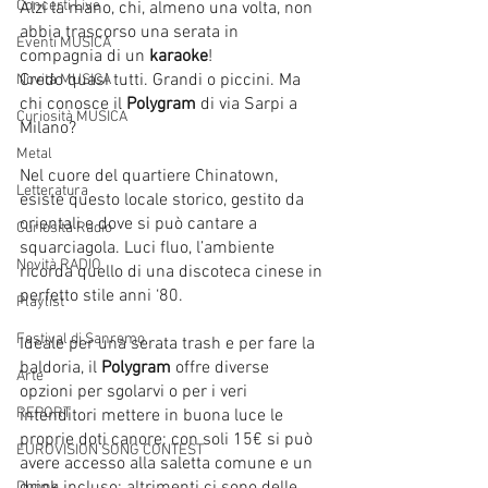
Concerti Live
Alzi la mano, chi, almeno una volta, non 
abbia trascorso una serata in 
Eventi MUSICA
compagnia di un 
karaoke
!
Credo quasi tutti. Grandi o piccini. Ma 
Novità MUSICA
chi conosce il 
Polygram
 di via Sarpi a 
Curiosità MUSICA
Milano?
Metal
Nel cuore del quartiere Chinatown, 
Letteratura
esiste questo locale storico, gestito da 
orientali e dove si può cantare a 
Curiosità Radio
squarciagola. Luci fluo, l’ambiente 
Novità RADIO
ricorda quello di una discoteca cinese in 
perfetto stile anni ‘80.
Playlist
Festival di Sanremo
Ideale per una serata trash e per fare la 
baldoria, il 
Polygram
 offre diverse 
Arte
opzioni per sgolarvi o per i veri 
REPORT
intenditori mettere in buona luce le 
proprie doti canore: con soli 15€ si può 
EUROVISION SONG CONTEST
avere accesso alla saletta comune e un 
Donne