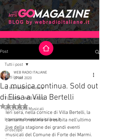
Post
Tutti i post
WEB RADIO ITALIANE
Tutti i post
27 set 2020
La musica continua. Sold out
la storia della Musica
di Elisa a Villa Bertelli
TUTORIAL WEB RADIO
Valutazione NaN stelle su 5.
RECENSIONI Musicali
Ieri sera, nella cornice di Villa Bertelli, la 
Interviste di webradioitaliane.it
cantante triestina si è esibita nell’ultimo 
live della stagione dei grandi eventi 
Oroscopo
musicali del Comune di Forte dei Marmi.