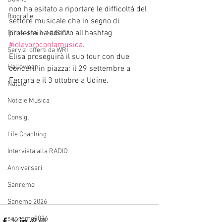
non ha esitato a riportare le difficoltà del 
Biografie
settore musicale che in segno di 
protesta ha aderito all’hashtag 
Riflessioni in MUSICA
#iolavoroconlamusica
.
Servizi offerti da WRI
Elisa proseguirà il suo tour con due 
Halloween
concerti in piazza: il 29 settembre a 
Ferrara e il 3 ottobre a Udine.
Natale
Notizie Musica
Consigli
Life Coaching
Intervista alla RADIO
Anniversari
Sanremo
Sanemo 2026
sanremo2026