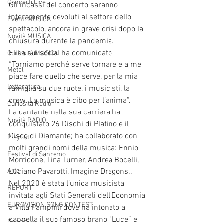
Concerti Live
Gli incassi del concerto saranno 
interamente devoluti al settore dello 
Eventi MUSICA
spettacolo, ancora in grave crisi dopo la 
Novità MUSICA
chiusura durante la pandemia.
Elisa sui social ha comunicato 
Curiosità MUSICA
“Torniamo perché serve tornare e a me 
Metal
piace fare quello che serve, per la mia 
Letteratura
famiglia su due ruote, i musicisti, la 
crew. La musica è cibo per l’anima”.
Curiosità Radio
La cantante nella sua carriera ha 
Novità RADIO
conquistato 26 Dischi di Platino e il 
Disco di Diamante; ha collaborato con 
Playlist
molti grandi nomi della musica: Ennio 
Festival di Sanremo
Morricone, Tina Turner, Andrea Bocelli, 
Arte
Luciano Pavarotti, Imagine Dragons..
Nel 2020 è stata l’unica musicista 
REPORT
invitata agli Stati Generali dell’Economia 
EUROVISION SONG CONTEST
a Villa Pamphili dove ha intonato a 
cappella il suo famoso brano “Luce” e 
Donne