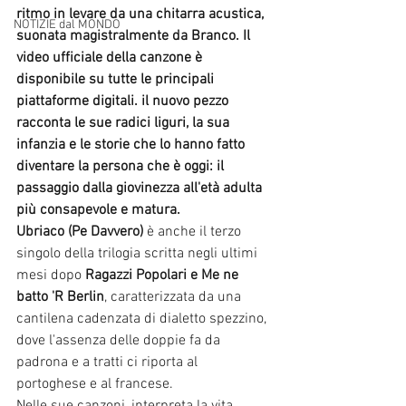
ritmo in levare da una chitarra acustica, 
NOTIZIE dal MONDO
suonata magistralmente da Branco. Il 
video ufficiale della canzone è 
disponibile su tutte le principali 
piattaforme digitali. il nuovo pezzo 
racconta le sue radici liguri, la sua 
infanzia e le storie che lo hanno fatto 
diventare la persona che è oggi: il 
passaggio dalla giovinezza all'età adulta 
più consapevole e matura.
Ubriaco (Pe Davvero) 
è anche il terzo 
singolo della trilogia scritta negli ultimi 
mesi dopo
 Ragazzi Popolari e Me ne 
batto 'R Berlin
, caratterizzata da una 
cantilena cadenzata di dialetto spezzino, 
dove l'assenza delle doppie fa da 
padrona e a tratti ci riporta al 
portoghese e al francese.
Nelle sue canzoni, interpreta la vita 