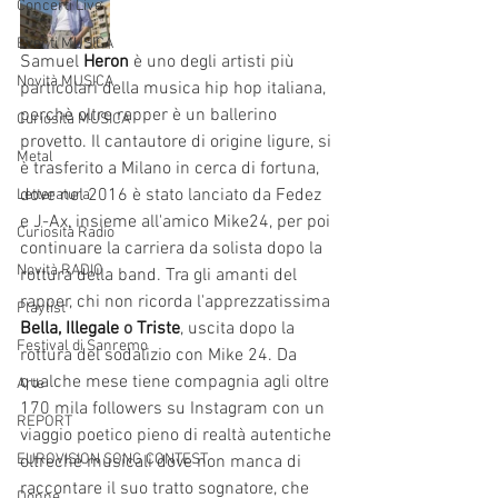
Concerti Live
Eventi MUSICA
Samuel
 Heron
 è uno degli artisti più 
Novità MUSICA
particolari della musica hip hop italiana, 
perchè oltre rapper è un ballerino 
Curiosità MUSICA
provetto. Il cantautore di origine ligure, si 
Metal
è trasferito a Milano in cerca di fortuna, 
dove nel 2016 è stato lanciato da Fedez 
Letteratura
e J-Ax, insieme all'amico Mike24, per poi 
Curiosità Radio
continuare la carriera da solista dopo la 
Novità RADIO
rottura della band. Tra gli amanti del 
rapper, chi non ricorda l'apprezzatissima
Playlist
Bella, Illegale 
o
 Triste
, uscita dopo la 
Festival di Sanremo
rottura del sodalizio con Mike 24. Da 
qualche mese tiene compagnia agli oltre 
Arte
170 mila followers su Instagram con un 
REPORT
viaggio poetico pieno di realtà autentiche 
EUROVISION SONG CONTEST
oltrechè musicali dove non manca di 
raccontare il suo tratto sognatore, che 
Donne