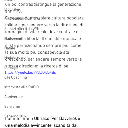
un po' contraddistingue la generazione 
Biografie
anni '90.
E' capace di mescolare cultura popolare, 
Riflessioni in MUSICA
folklore, per andare verso la direzione di 
Servizi offerti da WRI
immagini di vita reale dove centrale è il 
tema della libertà. Il suo stile musicale 
Halloween
si sta perfezionando sempre più, come 
Natale
la sua molto più consapevole sta 
Notizie Musica
crescendo, per andare sempre verso la 
stessa direzione: la ricerca di sè.
Consigli
https://youtu.be/YY3UOi3o4Bs
Life Coaching
Intervista alla RADIO
Anniversari
Sanremo
Sanemo 2026
L'ultimo brano
 Ubriaco (Per Davvero)
,
 è 
una melodia avvincente, scandita dal 
sanremo2026