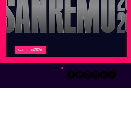
Servizi offerti da WRI
Halloween
Natale
Notiz
sanremo2026
Sanremo 26, le impressioni finali