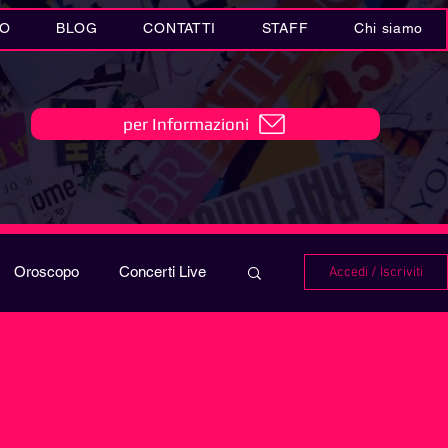
IO
BLOG
CONTATTI
STAFF
Chi siamo
per Informazioni
Oroscopo
Concerti Live
Accedi / Iscriviti
IO
Playlist
i in MUSICA