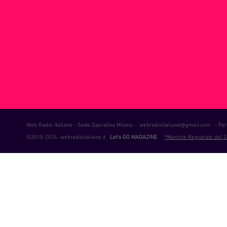
ie Musica
Consigli
Life Coaching
Intervista alla RAD
Web Radio Italiane - Sede Operativa Milano -
webradioitaliane@gmail.com
- Port
©2015-2024 webradioitaliane.it
Let's GO MAGAZINE
®Marchio Registrato dal 