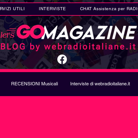
RVIZI UTILI
INTERVISTE
CHAT Assistenza per RAD
RECENSIONI Musicali
Interviste di webradioitaliane.it
A
Metal
Letteratura
Curiosità Radio
Novità RAD
ION SONG CONTEST
Donne
Biografie
Riflession