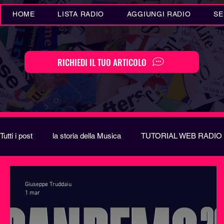
HOME
LISTA RADIO
AGGIUNGI RADIO
SE
RICHIEDI IL TUO ARTICOLO
Tutti i post
la storia della Musica
TUTORIAL WEB RADIO
Eventi MUSICA
Novità MUSICA
Curiosità MUSIC
Giuseppe Truddaiu
1 mar
Festival di Sanremo
Arte
REPORT
EUROVIS