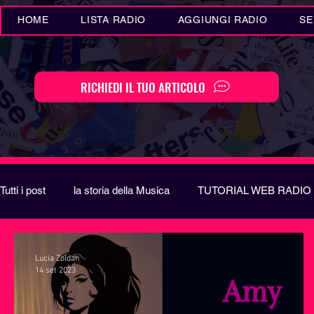
HOME
LISTA RADIO
AGGIUNGI RADIO
SE
RICHIEDI IL TUO ARTICOLO
Tutti i post
la storia della Musica
TUTORIAL WEB RADIO
Eventi MUSICA
Novità MUSICA
Curiosità MUSIC
Lucia Zoldan
14 set 2023
Festival di Sanremo
Arte
REPORT
EUROVIS