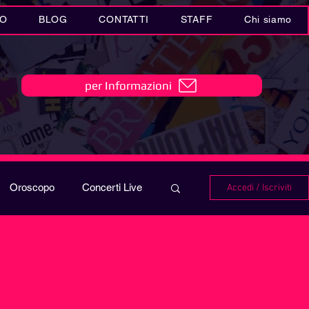
IO
BLOG
CONTATTI
STAFF
Chi siamo
per Informazioni
Oroscopo
Concerti Live
Accedi / Iscriviti
IO
Playlist
i in MUSICA