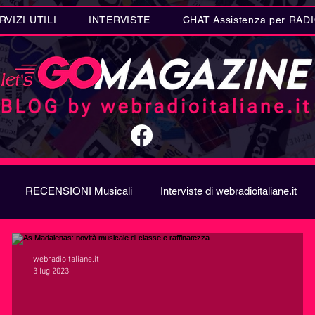
RVIZI UTILI
INTERVISTE
CHAT Assistenza per RAD
RECENSIONI Musicali
Interviste di webradioitaliane.it
A
Metal
Letteratura
Curiosità Radio
Novità RAD
webradioitaliane.it
3 lug 2023
ION SONG CONTEST
Donne
Biografie
Riflession