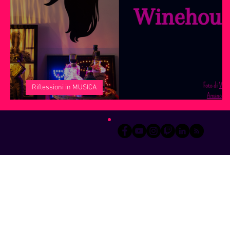
Servizi offerti da WRI
Halloween
Natale
Notiz
Riflessioni in MUSICA
Amy Winehouse