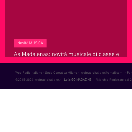
ie Musica
Consigli
Life Coaching
Intervista alla RAD
Novità MUSICA
As Madalenas: novità musicale di classe e
raffinatezza.
Web Radio Italiane - Sede Operativa Milano -
webradioitaliane@gmail.com
- Port
©2015-2024 webradioitaliane.it
Let's GO MAGAZINE
®Marchio Registrato dal 