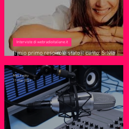
IO
Anniversari
Sanremo
Interviste di webradioitaliane.it
Il mio primo respiro è stato il canto: Silvia
Mezzanotte.
Max Fuoky
11 mar 2021