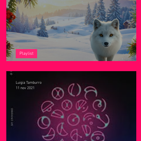
Servizi offerti da WRI
Halloween
Natale
Notiz
Playlist
Meno male che è Natale!
Luigia Tamburro
11 nov 2021