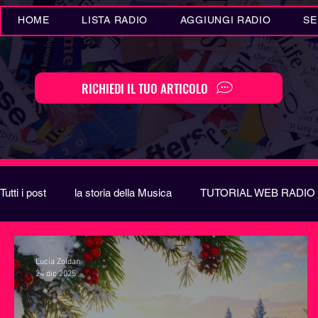
HOME
LISTA RADIO
AGGIUNGI RADIO
SE
RICHIEDI IL TUO ARTICOLO
Tutti i post
la storia della Musica
TUTORIAL WEB RADIO
Eventi MUSICA
Novità MUSICA
Curiosità MUSIC
Lucia Zoldan
24 dic 2025
Festival di Sanremo
Arte
REPORT
EUROVIS