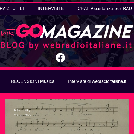
RVIZI UTILI
INTERVISTE
CHAT Assistenza per RAD
RECENSIONI Musicali
Interviste di webradioitaliane.it
A
Metal
Letteratura
Curiosità Radio
Novità RAD
Max Fuoky
28 feb 2022
ION SONG CONTEST
Donne
Biografie
Riflession