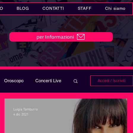
IO
BLOG
CONTATTI
STAFF
Chi siamo
per Informazioni
Oroscopo
Concerti Live
Accedi / Iscriviti
IO
Playlist
Luigia Tamburro
4 dic 2021
i in MUSICA