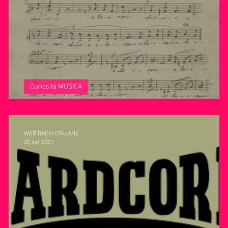
ie Musica
Consigli
Life Coaching
Intervista alla RAD
Curiosità MUSICA
Come si crea una canzone?
WEB RADIO ITALIANE
20 set 2021