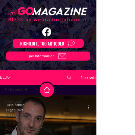
RICHIEDI IL TUO ARTICOLO
per Informazioni
Iscriviti
BLOG
Tutti i post
Tutti i post
Lucia Zoldan
la storia
11 gen 2024
della Musica
TUTORIAL
WEB RADIO