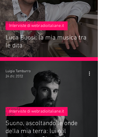
RECENSIONI
Musicali
Interviste di
webradioitaliane.it
Interviste di webradioitaliane.it
Oroscopo
Luca Buosi: la mia musica tra
Concerti Live
le dita
Eventi
MUSICA
Novità
MUSICA
Luigia Tamburro
24 dic 2022
Curiosità
MUSICA
Metal
Letteratura
Curiosità
Interviste di webradioitaliane.it
Radio
Suono, ascoltando le onde
Novità RADIO
della mia terra: lui è il
Playlist