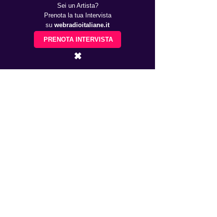
Sei un Artista?
Prenota la tua Intervista
su
webradioitaliane.it
PRENOTA INTERVISTA
✖