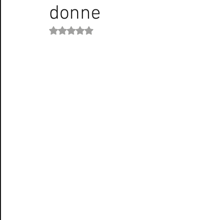
donne
Curiosità Radio
Novità RADIO
Playlist
Festiva
Valutazione NaN stelle su 5.
EUROVISION SONG CONTEST
Donne
Biografie
Natale
Notizie Musica
Consigli
Life Coaching