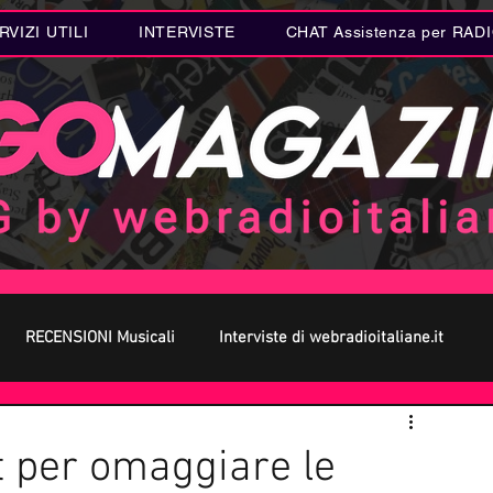
RVIZI UTILI
INTERVISTE
CHAT Assistenza per RAD
RECENSIONI Musicali
Interviste di webradioitaliane.it
 MUSICA
Curiosità MUSICA
Metal
Letteratura
t per omaggiare le