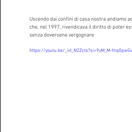
Uscendo dai confini di casa nostra andiamo ad
che, nel 1997, rivendicava il diritto di poter ess
senza doversene vergognare
https://youtu.be/_ivt_N2Zcts?si=9yM_M-fnq0pw