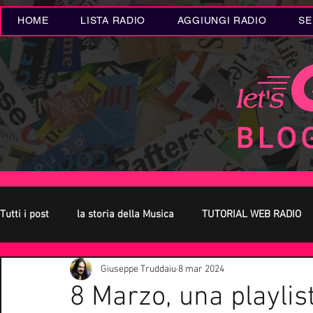
HOME
LISTA RADIO
AGGIUNGI RADIO
SE
Tutti i post
la storia della Musica
TUTORIAL WEB RADIO
Giuseppe Truddaiu
8 mar 2024
Oroscopo
Concerti Live
Eventi MUSICA
Novità
8 Marzo, una playlis