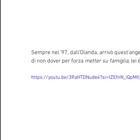
Sempre nel '97, dall'Olanda, arrivò quest'ange
di non dover per forza 
metter su famiglia, 
lei 
https://youtu.be/3RaHTDNude4?si=tZEfnN_iQpMtI