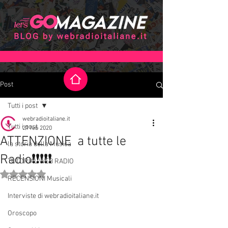
Post
Tutti i post
webradioitaliane.it
Tutti i post
21 feb 2020
ATTENZIONE a tutte le
la storia della Musica
Radio❗❗❗❗❗
TUTORIAL WEB RADIO
Valutazione NaN stelle su 5.
RECENSIONI Musicali
Interviste di webradioitaliane.it
Oroscopo