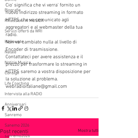
Cio' significa che vi verra' fornito un 
Biografie
nuovo indirizzo streaming in formato 
HTTPS che va comunicato agli 
Riflessioni in MUSICA
aggregatori e al webmaster della tua 
Servizi offerti da WRI
radio.
Halloween
Non va' cambiato nulla al livello di 
Encoder di trasmissione.
Natale
Contattateci per avere assistenza e il 
Notizie Musica
prezzo per trasformare lo streaming in 
HTTPS saremo a vostra disposizione per 
Consigli
la soluzione al problema.
Life Coaching
webradioitaliane@gmail.com
Intervista alla RADIO
Anniversari
Sanremo
Sanemo 2026
Mostra tutti
Post recenti
sanremo2026