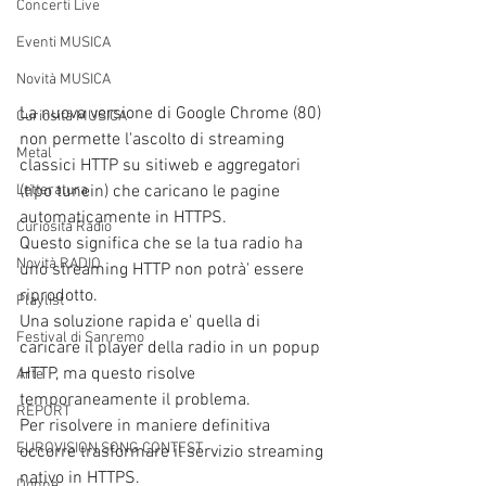
Concerti Live
Eventi MUSICA
Novità MUSICA
La nuova versione di Google Chrome (80) 
Curiosità MUSICA
non permette l'ascolto di streaming 
Metal
classici HTTP su sitiweb e aggregatori 
Letteratura
(tipo tunein) che caricano le pagine 
automaticamente in HTTPS. 
Curiosità Radio
Questo significa che se la tua radio ha 
Novità RADIO
uno streaming HTTP non potrà' essere 
riprodotto.  
Playlist
Una soluzione rapida e' quella di 
Festival di Sanremo
caricare il player della radio in un popup 
HTTP, ma questo risolve 
Arte
temporaneamente il problema. 
REPORT
Per risolvere in maniere definitiva 
EUROVISION SONG CONTEST
occorre trasformare il servizio streaming 
nativo in HTTPS. 
Donne