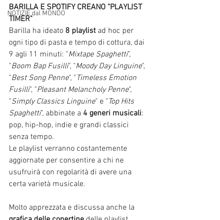
BARILLA E SPOTIFY CREANO "PLAYLIST 
NOTIZIE dal MONDO
TIMER"
Barilla ha ideato 
8 playlist
 ad hoc per 
ogni tipo di pasta e tempo di cottura, dai 
9 agli 11 minuti: "
Mixtape Spaghetti
", 
"
Boom Bap Fusilli
", "
Moody Day Linguine
", 
"
Best Song Penne
", "
Timeless Emotion 
Fusilli
", "
Pleasant Melancholy Penne
", 
"
Simply Classics Linguine
" e "
Top Hits 
Spaghetti
", abbinate a 
4 generi musicali
: 
pop, hip-hop, indie e grandi classici 
senza tempo. 
Le playlist verranno costantemente 
aggiornate per consentire a chi ne 
usufruirà con regolarità di avere una 
certa varietà musicale.
Molto apprezzata e discussa anche la 
grafica delle copertine
 delle playlist, 