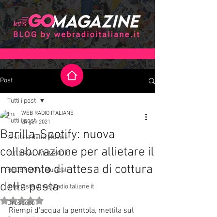
Post
Tutti i post
WEB RADIO ITALIANE
Tutti i post
24 gen 2021
Barilla-Spotify: nuova
la storia della Musica
collaborazione per allietare il
TUTORIAL WEB RADIO
momento di attesa di cottura
RECENSIONI Musicali
della pasta
Interviste di webradioitaliane.it
Valutazione NaN stelle su 5.
Oroscopo
Riempi d'acqua la pentola, mettila sul 