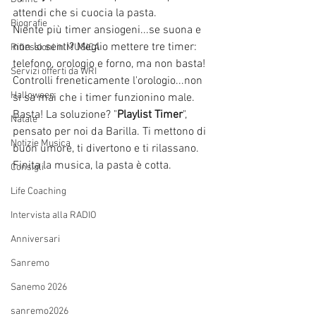
attendi che si cuocia la pasta. 
Biografie
Niente più timer ansiogeni...se suona e 
non lo senti? Meglio mettere tre timer: 
Riflessioni in MUSICA
telefono, orologio e forno, ma non basta! 
Servizi offerti da WRI
Controlli freneticamente l'orologio...non 
Halloween
si sa mai che i timer funzionino male. 
Basta! La soluzione? "
Playlist Timer
", 
Natale
pensato per noi da Barilla. Ti mettono di 
Notizie Musica
buon umore, ti divertono e ti rilassano. 
Finita la musica, la pasta è cotta.
Consigli
Life Coaching
Intervista alla RADIO
Anniversari
Sanremo
Sanemo 2026
sanremo2026