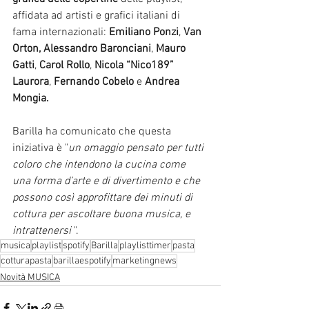
affidata ad artisti e grafici italiani di 
fama internazionali: 
Emiliano Ponzi
, 
Van 
Orton, Alessandro Baronciani
, 
Mauro 
Gatti
, 
Carol Rollo
, 
Nicola “Nico189” 
Laurora
, 
Fernando Cobelo
 e 
Andrea 
Mongia.
Barilla ha comunicato che questa 
iniziativa è "
un omaggio pensato per tutti 
coloro che intendono la cucina come 
una forma d’arte e di divertimento e che 
possono così approfittare dei minuti di 
cottura per ascoltare buona musica, e 
intrattenersi 
".
musica
playlist
spotify
Barilla
playlisttimer
pasta
cotturapasta
barillaespotify
marketingnews
Novità MUSICA