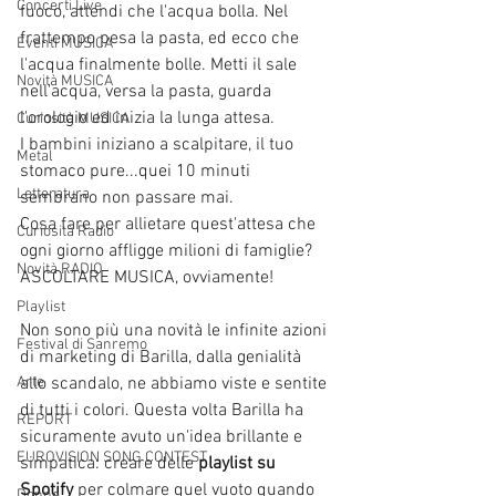
Concerti Live
fuoco, attendi che l'acqua bolla. Nel 
frattempo pesa la pasta, ed ecco che 
Eventi MUSICA
l'acqua finalmente bolle. Metti il sale 
Novità MUSICA
nell'acqua, versa la pasta, guarda 
l'orologio ed inizia la lunga attesa. 
Curiosità MUSICA
I bambini iniziano a scalpitare, il tuo 
Metal
stomaco pure...quei 10 minuti 
Letteratura
sembrano non passare mai.
Cosa fare per allietare quest'attesa che 
Curiosità Radio
ogni giorno affligge milioni di famiglie? 
Novità RADIO
ASCOLTARE MUSICA, ovviamente! 
Playlist
Non sono più una novità le infinite azioni 
Festival di Sanremo
di marketing di Barilla, dalla genialità 
Arte
allo scandalo, ne abbiamo viste e sentite 
di tutti i colori. Questa volta Barilla ha 
REPORT
sicuramente avuto un'idea brillante e 
EUROVISION SONG CONTEST
simpatica: creare delle
 playlist su 
Spotify
 per colmare quel vuoto quando 
Donne