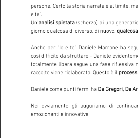
persone. Certo la storia narrata è al limite, m
e te”. 
Un’
analisi spietata
 (scherzo) di una generazi
giorno qualcosa di diverso, di nuovo, 
qualcosa
Anche per “Io e te” Daniele Marrone ha seguit
così difficile da sfruttare - Daniele evidentem
totalmente libera segue una fase riflessiva ne
raccolto viene rielaborata. Questo è il 
process
Daniele come punti fermi ha 
De Gregori, De An
Noi ovviamente gli auguriamo di continua
emozionanti e innovative. 