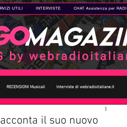
RVIZI UTILI
INTERVISTE
CHAT Assistenza per RAD
RECENSIONI Musicali
Interviste di webradioitaliane.it
 MUSICA
Curiosità MUSICA
Metal
Letteratura
acconta il suo nuovo