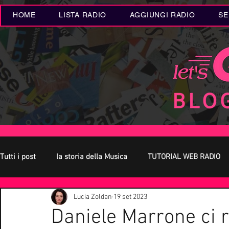
HOME
LISTA RADIO
AGGIUNGI RADIO
SE
Tutti i post
la storia della Musica
TUTORIAL WEB RADIO
Lucia Zoldan
19 set 2023
Oroscopo
Concerti Live
Eventi MUSICA
Novità
Daniele Marrone ci r