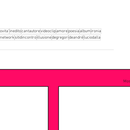
ovita'
inedito
cantautore
videoclip
amore
poesia
album
ironia
lnetwork
sitidincontro
illusione
degregori
deandré
luciodalla
Most