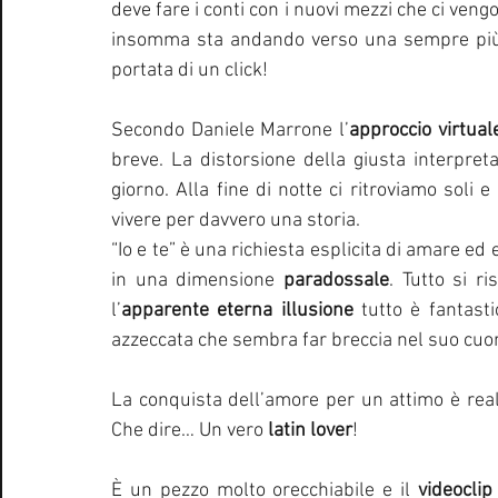
deve fare i conti con i nuovi mezzi che ci veng
insomma sta andando verso una sempre più f
portata di un click!
Secondo Daniele Marrone l’
approccio virtual
breve. La distorsione della giusta interpretaz
giorno. Alla fine di notte ci ritroviamo soli e 
vivere per davvero una storia. 
“Io e te” è una richiesta esplicita di amare ed 
in una dimensione 
paradossale
. Tutto si r
l’
apparente eterna illusione
 tutto è fantast
azzeccata che sembra far breccia nel suo cuor
La conquista dell’amore per un attimo è reale
Che dire… Un vero 
latin lover
!
È un pezzo molto orecchiabile e il 
videoclip