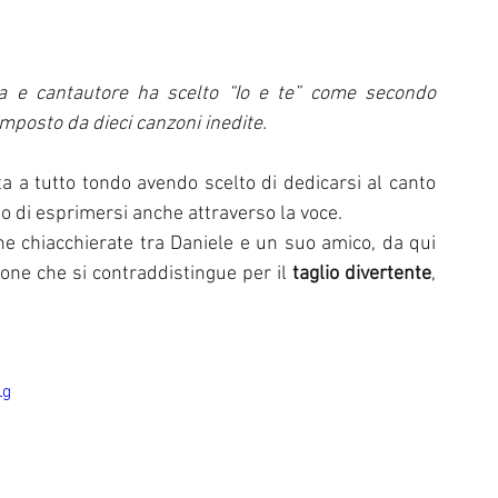
l di Sanremo
Arte
REPORT
sta e cantautore ha scelto “Io e te” come secondo 
Riflessioni in MUSICA
Servizi offerti da WRI
Halloween
posto da dieci canzoni inedite. 
ta a tutto tondo avendo scelto di dedicarsi al canto 
Intervista alla RADIO
Anniversari
Sanremo
llo di esprimersi anche attraverso la voce. 
ne chiacchierate tra Daniele e un suo amico, da qui 
one che si contraddistingue per il 
taglio divertente
, 
Lg