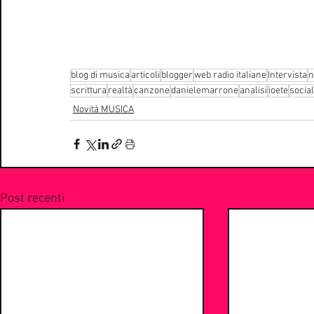
blog di musica
articoli
blogger
web radio italiane
Intervista
n
scrittura
realtà
canzone
danielemarrone
analisi
ioete
socia
Novità MUSICA
Post recenti