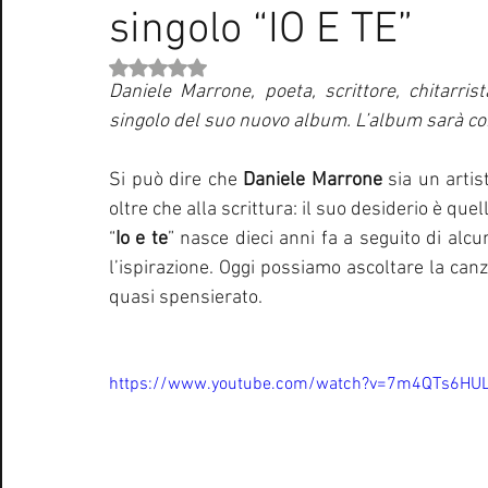
singolo “IO E TE”
Curiosità Radio
Novità RADIO
Playlist
Festiva
Valutazione NaN stelle su 5.
Daniele Marrone, poeta, scrittore, chitarri
EUROVISION SONG CONTEST
Donne
Biografie
singolo del suo nuovo album. L’album sarà com
Si può dire che 
Daniele Marrone
 sia un artis
Natale
Notizie Musica
Consigli
Life Coaching
oltre che alla scrittura: il suo desiderio è que
“
Io e te
” nasce dieci anni fa a seguito di alcu
l’ispirazione. Oggi possiamo ascoltare la canz
quasi spensierato. 
https://www.youtube.com/watch?v=7m4QTs6HU