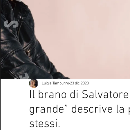
Curiosità Radio
Novità RADIO
Playlist
Festiva
EUROVISION SONG CONTEST
Donne
Biografie
Natale
Notizie Musica
Consigli
Life Coaching
Luigia Tamburro
23 dic 2023
Il brano di Salvator
grande” descrive la 
stessi.