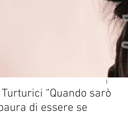
l di Sanremo
Arte
REPORT
Riflessioni in MUSICA
Servizi offerti da WRI
Halloween
Intervista alla RADIO
Anniversari
Sanremo
e Turturici “Quando sarò
paura di essere se