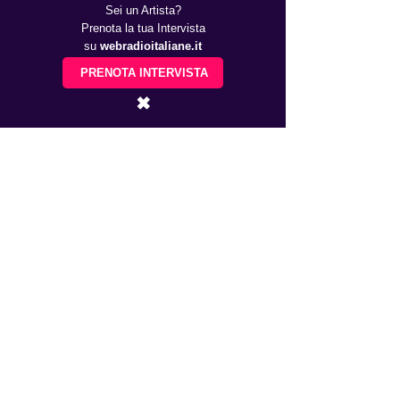
Sei un Artista?
Prenota la tua Intervista
su
webradioitaliane.it
PRENOTA INTERVISTA
✖